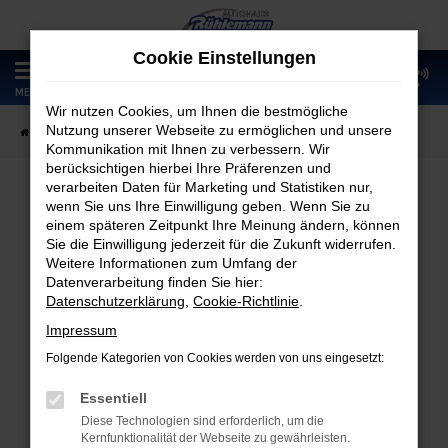
Zum
Hauptinhalt
Cookie Einstellungen
springen
0
MENÜ
Wir nutzen Cookies, um Ihnen die bestmögliche
Nutzung unserer Webseite zu ermöglichen und unsere
Startseite
Fahrzeugangebote
Fahrzeugmarkt
Kommunikation mit Ihnen zu verbessern. Wir
berücksichtigen hierbei Ihre Präferenzen und
verarbeiten Daten für Marketing und Statistiken nur,
wenn Sie uns Ihre Einwilligung geben. Wenn Sie zu
Fahrzeugmarkt
einem späteren Zeitpunkt Ihre Meinung ändern, können
Sie die Einwilligung jederzeit für die Zukunft widerrufen.
Weitere Informationen zum Umfang der
Datenverarbeitung finden Sie hier:
Datenschutzerklärung
,
Cookie-Richtlinie
.
Fehler: Network Error
Impressum
Folgende Kategorien von Cookies werden von uns eingesetzt:
Beim Laden ist ein Fehler aufgetreten.
Hier sind ein paar Tipps, die dir helfen können:
Essentiell
Diese Technologien sind erforderlich, um die
Überprüfe deine Firewall und deine
Kernfunktionalität der Webseite zu gewährleisten.