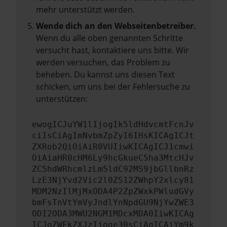
mehr unterstützt werden.
Wende dich an den Webseitenbetreiber.
Wenn du alle oben genannten Schritte
versucht hast, kontaktiere uns bitte. Wir
werden versuchen, das Problem zu
beheben. Du kannst uns diesen Text
schicken, um uns bei der Fehlersuche zu
unterstützen:
ewogICJuYW1lIjogIk5ldHdvcmtFcnJv
ciIsCiAgImNvbmZpZyI6IHsKICAgICJt
ZXRob2QiOiAiR0VUIiwKICAgICJ1cmwi
OiAiaHR0cHM6Ly9hcGkueC5ha3MtcHJv
ZC5hdWRhcmlzLm5ldC92MS9jbGllbnRz
LzE3NjYvd2Vic2l0ZS12ZWhpY2xlcy81
MDM2NzIlMjMxODA4P2ZpZWxkPWludGVy
bmFsTnVtYmVyJndlYnNpdGU9NjYwZWE3
ODI2ODA3MWU2NGM1MDcxMDA0IiwKICAg
ICJoZWFkZXJzIjoge30sCiAgICAiYm9k