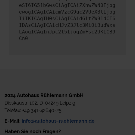
eSI6IG51bGwsCiAgICAiZXhwZWN0Ijog
ewogICAgICAicmVzcG9uc2VUeXBlIjog
IiIKICAgIH0sCiAgICAidGltZW91dCI6
IDAsCiAgICAicHJvZ3Jlc3MiOiBudWxs
LAogICAgInJpc2t5IjogZmFsc2UKICB9
Cn0=
2024 Autohaus Rühlemann GmbH
Dieskaustr. 102, D-04249 Leipzig
Telefax: +49 341-42640-25
E-Mail:
info@autohaus-ruehlemann.de
Haben Sie noch Fragen?