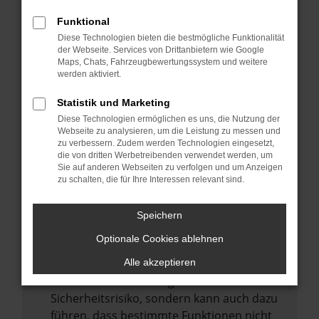
Internetverbindung.
Funktional
Laden andere Webseiten, zum Beispiel
Diese Technologien bieten die bestmögliche Funktionalität
deine Suchmaschine?
der Webseite. Services von Drittanbietern wie Google
Prüfe deine Browsererweiterungen.
Maps, Chats, Fahrzeugbewertungssystem und weitere
werden aktiviert.
Manche Erweiterungen, wie Werbeblocker,
können das Laden bestimmter Seiten
Statistik und Marketing
verhindern. Funktioniert die Seite in einem
Diese Technologien ermöglichen es uns, die Nutzung der
anderen Browser oder in einem privaten
Webseite zu analysieren, um die Leistung zu messen und
zu verbessern. Zudem werden Technologien eingesetzt,
Fenster?
die von dritten Werbetreibenden verwendet werden, um
Sie auf anderen Webseiten zu verfolgen und um Anzeigen
Starte dein Gerät neu.
zu schalten, die für Ihre Interessen relevant sind.
Das kann manchmal helfen,
vorübergehende Probleme zu beheben.
Speichern
Stelle sicher, dass dein Browser und dein
Optionale Cookies ablehnen
Betriebssystem auf dem neuesten Stand
sind.
Alle akzeptieren
Veraltete Software birgt nicht nur ein
Sicherheitsrisiko, sondern kann auch dazu
führen, dass bestimmte Funktionen nicht