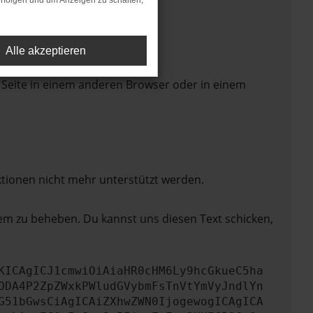
rfolgen und um Anzeigen zu schalten,
Alle akzeptieren
 Seite in einem anderen Browser oder in einem
ktionen nicht mehr unterstützt werden.
lem zu beheben. Du kannst uns diesen Text schicken,
KICAgICJ1cmwiOiAiaHR0cHM6Ly9hcGkueC5ha
ODA4P2ZpZWxkPWludGVybmFsTnVtYmVyJndlYn
G51bGwsCiAgICAiZXhwZWN0IjogewogICAgICA