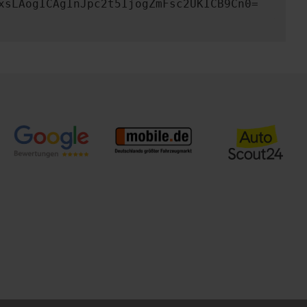
xsLAogICAgInJpc2t5IjogZmFsc2UKICB9Cn0=