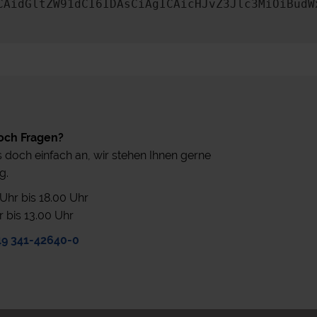
CAidGltZW91dCI6IDAsCiAgICAicHJvZ3Jlc3MiOiBudW
och Fragen?
 doch einfach an, wir stehen Ihnen gerne
g.
0 Uhr bis 18.00 Uhr
r bis 13.00 Uhr
49 341-42640-0