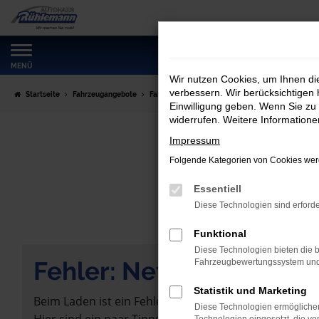
Zum
Hauptinhalt
springen
MENÜ
Wir nutzen Cookies, um Ihnen d
verbessern. Wir berücksichtigen 
Startseite
Fahrzeugangebote
Fahrzeugmarkt
Einwilligung geben. Wenn Sie zu 
widerrufen. Weitere Information
Impressum
Folgende Kategorien von Cookies werd
Essentiell
Diese Technologien sind erforde
Funktional
Diese Technologien bieten die b
Fehler: Network Error
Fahrzeugbewertungssystem und w
Statistik und Marketing
Beim Laden ist ein Fehler aufgetreten.
Diese Technologien ermöglichen