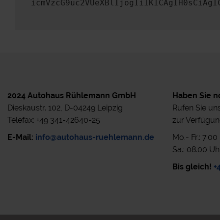
icmVzcG9uc2VUeXBlIjogIiIKICAgIH0sCiAgI
2024 Autohaus Rühlemann GmbH
Haben Sie n
Dieskaustr. 102, D-04249 Leipzig
Rufen Sie uns
Telefax: +49 341-42640-25
zur Verfügun
E-Mail:
info@autohaus-ruehlemann.de
Mo.- Fr.: 7.0
Sa.: 08.00 Uh
Bis gleich!
+