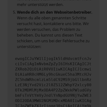
mehr unterstützt werden.
Wende dich an den Webseitenbetreiber.
Wenn du alle oben genannten Schritte
versucht hast, kontaktiere uns bitte. Wir
werden versuchen, das Problem zu
beheben. Du kannst uns diesen Text
schicken, um uns bei der Fehlersuche zu
unterstützen:
ewogICJuYW1lIjogIk5ldHdvcmtFcnJv
ciIsCiAgImNvbmZpZyI6IHsKICAgICJt
ZXRob2QiOiAiR0VUIiwKICAgICJ1cmwi
OiAiaHR0cHM6Ly9hcGkueC5ha3MtcHJv
ZC5hdWRhcmlzLm5ldC92MS9jbGllbnRz
LzE3NjYvd2Vic2l0ZS12ZWhpY2xlcy80
OTk2MDMlMjMxODA4P2ZpZWxkPWludGVy
bmFsTnVtYmVyJndlYnNpdGU9NjYwZWE3
ODI2ODA3MWU2NGM1MDcxMDA0IiwKICAg
ICJoZWFkZXJzIjoge30sCiAgICAiYm9k