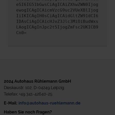
eSI6IG51bGwsCiAgICAiZXhwZWN0Ijog
ewogICAgICAicmVzcG9uc2VUeXBlIjog
IiIKICAgIH0sCiAgICAidGltZW91dCI6
IDAsCiAgICAicHJvZ3Jlc3MiOiBudWxs
LAogICAgInJpc2t5IjogZmFsc2UKICB9
Cn0=
2024 Autohaus Rühlemann GmbH
Dieskaustr. 102, D-04249 Leipzig
Telefax: +49 341-42640-25
E-Mail:
info@autohaus-ruehlemann.de
Haben Sie noch Fragen?