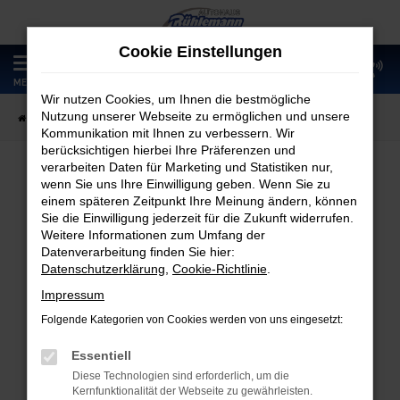
Zum
Hauptinhalt
Cookie Einstellungen
springen
0
MENÜ
Wir nutzen Cookies, um Ihnen die bestmögliche
Nutzung unserer Webseite zu ermöglichen und unsere
Startseite
Fahrzeugangebote
Fahrzeugmarkt
Kommunikation mit Ihnen zu verbessern. Wir
berücksichtigen hierbei Ihre Präferenzen und
verarbeiten Daten für Marketing und Statistiken nur,
wenn Sie uns Ihre Einwilligung geben. Wenn Sie zu
Fahrzeugmarkt
einem späteren Zeitpunkt Ihre Meinung ändern, können
Sie die Einwilligung jederzeit für die Zukunft widerrufen.
Weitere Informationen zum Umfang der
Datenverarbeitung finden Sie hier:
Datenschutzerklärung
,
Cookie-Richtlinie
.
Fehler: Network Error
Impressum
Folgende Kategorien von Cookies werden von uns eingesetzt:
Beim Laden ist ein Fehler aufgetreten.
Hier sind ein paar Tipps, die dir helfen können:
Essentiell
Diese Technologien sind erforderlich, um die
Überprüfe deine Firewall und deine
Kernfunktionalität der Webseite zu gewährleisten.