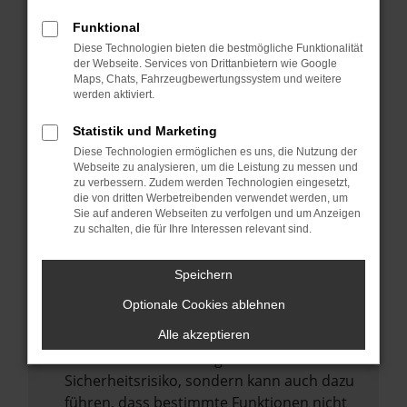
Internetverbindung.
Funktional
Laden andere Webseiten, zum Beispiel
Diese Technologien bieten die bestmögliche Funktionalität
deine Suchmaschine?
der Webseite. Services von Drittanbietern wie Google
Prüfe deine Browsererweiterungen.
Maps, Chats, Fahrzeugbewertungssystem und weitere
werden aktiviert.
Manche Erweiterungen, wie Werbeblocker,
können das Laden bestimmter Seiten
Statistik und Marketing
verhindern. Funktioniert die Seite in einem
Diese Technologien ermöglichen es uns, die Nutzung der
anderen Browser oder in einem privaten
Webseite zu analysieren, um die Leistung zu messen und
zu verbessern. Zudem werden Technologien eingesetzt,
Fenster?
die von dritten Werbetreibenden verwendet werden, um
Sie auf anderen Webseiten zu verfolgen und um Anzeigen
Starte dein Gerät neu.
zu schalten, die für Ihre Interessen relevant sind.
Das kann manchmal helfen,
vorübergehende Probleme zu beheben.
Speichern
Stelle sicher, dass dein Browser und dein
Optionale Cookies ablehnen
Betriebssystem auf dem neuesten Stand
sind.
Alle akzeptieren
Veraltete Software birgt nicht nur ein
Sicherheitsrisiko, sondern kann auch dazu
führen, dass bestimmte Funktionen nicht