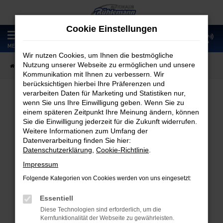
Zum
Hauptinhalt
Cookie Einstellungen
springen
0
MENÜ
Wir nutzen Cookies, um Ihnen die bestmögliche
Nutzung unserer Webseite zu ermöglichen und unsere
Startseite
Fahrzeugangebote
Fahrzeugmarkt
Kommunikation mit Ihnen zu verbessern. Wir
berücksichtigen hierbei Ihre Präferenzen und
verarbeiten Daten für Marketing und Statistiken nur,
wenn Sie uns Ihre Einwilligung geben. Wenn Sie zu
Fahrzeugmarkt
einem späteren Zeitpunkt Ihre Meinung ändern, können
Sie die Einwilligung jederzeit für die Zukunft widerrufen.
Weitere Informationen zum Umfang der
Datenverarbeitung finden Sie hier:
Datenschutzerklärung
,
Cookie-Richtlinie
.
Fehler: Network Error
Impressum
Folgende Kategorien von Cookies werden von uns eingesetzt:
Beim Laden ist ein Fehler aufgetreten.
Hier sind ein paar Tipps, die dir helfen können:
Essentiell
Diese Technologien sind erforderlich, um die
Überprüfe deine Firewall und deine
Kernfunktionalität der Webseite zu gewährleisten.