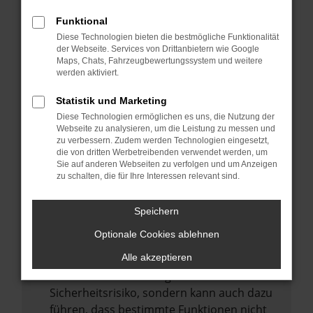
Internetverbindung.
Funktional
Laden andere Webseiten, zum Beispiel
Diese Technologien bieten die bestmögliche Funktionalität
deine Suchmaschine?
der Webseite. Services von Drittanbietern wie Google
Prüfe deine Browsererweiterungen.
Maps, Chats, Fahrzeugbewertungssystem und weitere
werden aktiviert.
Manche Erweiterungen, wie Werbeblocker,
können das Laden bestimmter Seiten
Statistik und Marketing
verhindern. Funktioniert die Seite in einem
Diese Technologien ermöglichen es uns, die Nutzung der
anderen Browser oder in einem privaten
Webseite zu analysieren, um die Leistung zu messen und
zu verbessern. Zudem werden Technologien eingesetzt,
Fenster?
die von dritten Werbetreibenden verwendet werden, um
Sie auf anderen Webseiten zu verfolgen und um Anzeigen
Starte dein Gerät neu.
zu schalten, die für Ihre Interessen relevant sind.
Das kann manchmal helfen,
vorübergehende Probleme zu beheben.
Speichern
Stelle sicher, dass dein Browser und dein
Optionale Cookies ablehnen
Betriebssystem auf dem neuesten Stand
sind.
Alle akzeptieren
Veraltete Software birgt nicht nur ein
Sicherheitsrisiko, sondern kann auch dazu
führen, dass bestimmte Funktionen nicht