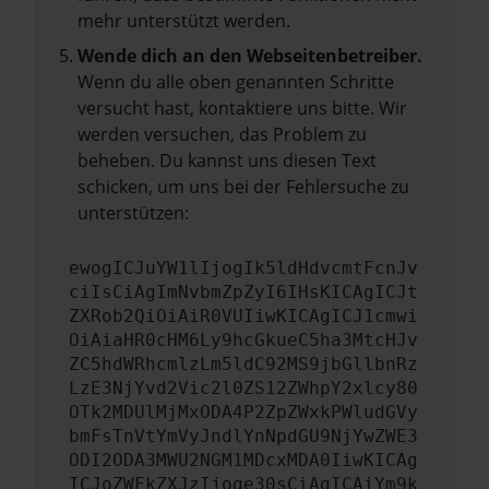
mehr unterstützt werden.
Wende dich an den Webseitenbetreiber.
Wenn du alle oben genannten Schritte
versucht hast, kontaktiere uns bitte. Wir
werden versuchen, das Problem zu
beheben. Du kannst uns diesen Text
schicken, um uns bei der Fehlersuche zu
unterstützen:
ewogICJuYW1lIjogIk5ldHdvcmtFcnJv
ciIsCiAgImNvbmZpZyI6IHsKICAgICJt
ZXRob2QiOiAiR0VUIiwKICAgICJ1cmwi
OiAiaHR0cHM6Ly9hcGkueC5ha3MtcHJv
ZC5hdWRhcmlzLm5ldC92MS9jbGllbnRz
LzE3NjYvd2Vic2l0ZS12ZWhpY2xlcy80
OTk2MDUlMjMxODA4P2ZpZWxkPWludGVy
bmFsTnVtYmVyJndlYnNpdGU9NjYwZWE3
ODI2ODA3MWU2NGM1MDcxMDA0IiwKICAg
ICJoZWFkZXJzIjoge30sCiAgICAiYm9k