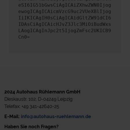
eSI6IG51bGwsCiAgICAiZXhwZWN0Ijog
ewogICAgICAicmVzcG9uc2VUeXBlIjog
IiIKICAgIH0sCiAgICAidGltZW91dCI6
IDAsCiAgICAicHJvZ3Jlc3MiOiBudWxs
LAogICAgInJpc2t5IjogZmFsc2UKICB9
Cn0=
2024 Autohaus Rühlemann GmbH
Dieskaustr. 102, D-04249 Leipzig
Telefax: +49 341-42640-25
E-Mail:
info@autohaus-ruehlemann.de
Haben Sie noch Fragen?