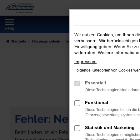
Zum
Hauptinhalt
springen
MENÜ
Wir nutzen Cookies, um Ihnen d
verbessern. Wir berücksichtigen 
Startseite
Fahrzeugangebote
Fahrzeugmarkt
Einwilligung geben. Wenn Sie zu 
widerrufen. Weitere Information
Impressum
Folgende Kategorien von Cookies werd
Essentiell
Diese Technologien sind erforde
Funktional
Diese Technologien bieten die b
Fehler: Network Error
Fahrzeugbewertungssystem und w
Statistik und Marketing
Beim Laden ist ein Fehler aufgetreten.
Diese Technologien ermöglichen