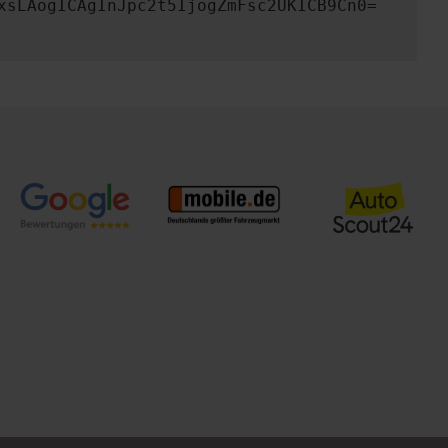
xsLAogICAgInJpc2t5IjogZmFsc2UKICB9Cn0=