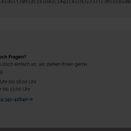
CAidGltZW91dCI6IDAsCiAgICAicHJvZ3Jlc3MiOiBudW
och Fragen?
 doch einfach an, wir stehen Ihnen gerne
g.
0 Uhr bis 18.00 Uhr
r bis 13.00 Uhr
49 341-42640-0