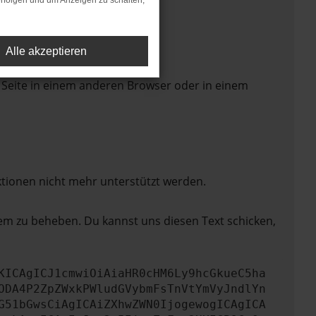
rfolgen und um Anzeigen zu schalten,
Alle akzeptieren
 Seite in einem anderen Browser oder in einem
ktionen nicht mehr unterstützt werden.
lem zu beheben. Du kannst uns diesen Text schicken,
KICAgICJ1cmwiOiAiaHR0cHM6Ly9hcGkueC5ha
ODA4P2ZpZWxkPWludGVybmFsTnVtYmVyJndlYn
G51bGwsCiAgICAiZXhwZWN0IjogewogICAgICA