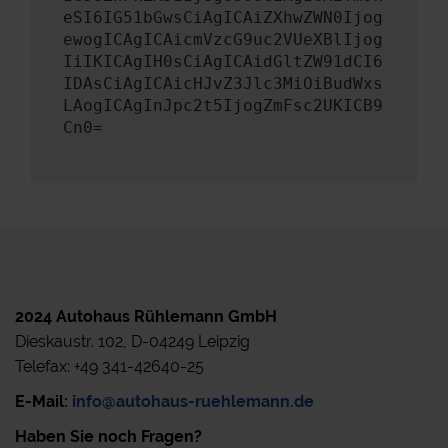
eSI6IG51bGwsCiAgICAiZXhwZWN0Ijog
ewogICAgICAicmVzcG9uc2VUeXBlIjog
IiIKICAgIH0sCiAgICAidGltZW91dCI6
IDAsCiAgICAicHJvZ3Jlc3MiOiBudWxs
LAogICAgInJpc2t5IjogZmFsc2UKICB9
Cn0=
2024 Autohaus Rühlemann GmbH
Dieskaustr. 102, D-04249 Leipzig
Telefax: +49 341-42640-25
E-Mail:
info@autohaus-ruehlemann.de
Haben Sie noch Fragen?