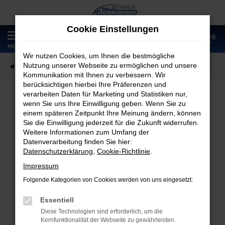
Zum
Hauptinhalt
Cookie Einstellungen
springen
0
MENÜ
Wir nutzen Cookies, um Ihnen die bestmögliche
Nutzung unserer Webseite zu ermöglichen und unsere
Startseite
Fahrzeugangebote
Fahrzeugmarkt
Kommunikation mit Ihnen zu verbessern. Wir
berücksichtigen hierbei Ihre Präferenzen und
verarbeiten Daten für Marketing und Statistiken nur,
wenn Sie uns Ihre Einwilligung geben. Wenn Sie zu
Fahrzeugmarkt
einem späteren Zeitpunkt Ihre Meinung ändern, können
Sie die Einwilligung jederzeit für die Zukunft widerrufen.
Weitere Informationen zum Umfang der
Datenverarbeitung finden Sie hier:
Datenschutzerklärung
,
Cookie-Richtlinie
.
Fehler: Network Error
Impressum
Folgende Kategorien von Cookies werden von uns eingesetzt:
Beim Laden ist ein Fehler aufgetreten.
Hier sind ein paar Tipps, die dir helfen können:
Essentiell
Diese Technologien sind erforderlich, um die
Überprüfe deine Firewall und deine
Kernfunktionalität der Webseite zu gewährleisten.