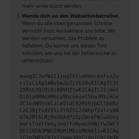
mehr unterstützt werden.
Wende dich an den Webseitenbetreiber.
Wenn du alle oben genannten Schritte
versucht hast, kontaktiere uns bitte. Wir
werden versuchen, das Problem zu
beheben. Du kannst uns diesen Text
schicken, um uns bei der Fehlersuche zu
unterstützen:
ewogICJuYW1lIjogIk5ldHdvcmtFcnJv
ciIsCiAgImNvbmZpZyI6IHsKICAgICJt
ZXRob2QiOiAiR0VUIiwKICAgICJ1cmwi
OiAiaHR0cHM6Ly9hcGkueC5ha3MtcHJv
ZC5hdWRhcmlzLm5ldC92MS9jbGllbnRz
LzE3NjYvd2Vic2l0ZS12ZWhpY2xlcy80
OTk2MTAlMjMxODA4P2ZpZWxkPWludGVy
bmFsTnVtYmVyJndlYnNpdGU9NjYwZWE3
ODI2ODA3MWU2NGM1MDcxMDA0IiwKICAg
ICJoZWFkZXJzIjoge30sCiAgICAiYm9k