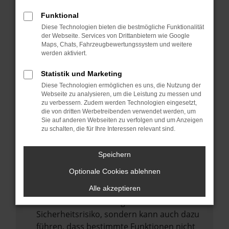
Internetverbindung.
Funktional
Laden andere Webseiten, zum Beispiel
Diese Technologien bieten die bestmögliche Funktionalität
deine Suchmaschine?
der Webseite. Services von Drittanbietern wie Google
Prüfe deine Browsererweiterungen.
Maps, Chats, Fahrzeugbewertungssystem und weitere
werden aktiviert.
Manche Erweiterungen, wie Werbeblocker,
können das Laden bestimmter Seiten
Statistik und Marketing
verhindern. Funktioniert die Seite in einem
Diese Technologien ermöglichen es uns, die Nutzung der
anderen Browser oder in einem privaten
Webseite zu analysieren, um die Leistung zu messen und
zu verbessern. Zudem werden Technologien eingesetzt,
Fenster?
die von dritten Werbetreibenden verwendet werden, um
Sie auf anderen Webseiten zu verfolgen und um Anzeigen
Starte dein Gerät neu.
zu schalten, die für Ihre Interessen relevant sind.
Das kann manchmal helfen,
vorübergehende Probleme zu beheben.
Speichern
Stelle sicher, dass dein Browser und dein
Optionale Cookies ablehnen
Betriebssystem auf dem neuesten Stand
sind.
Alle akzeptieren
Veraltete Software birgt nicht nur ein
Sicherheitsrisiko, sondern kann auch dazu
führen, dass bestimmte Funktionen nicht