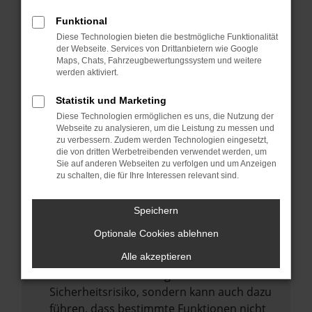
Internetverbindung.
Funktional
Laden andere Webseiten, zum Beispiel
Diese Technologien bieten die bestmögliche Funktionalität
deine Suchmaschine?
der Webseite. Services von Drittanbietern wie Google
Prüfe deine Browsererweiterungen.
Maps, Chats, Fahrzeugbewertungssystem und weitere
werden aktiviert.
Manche Erweiterungen, wie Werbeblocker,
können das Laden bestimmter Seiten
Statistik und Marketing
verhindern. Funktioniert die Seite in einem
Diese Technologien ermöglichen es uns, die Nutzung der
anderen Browser oder in einem privaten
Webseite zu analysieren, um die Leistung zu messen und
zu verbessern. Zudem werden Technologien eingesetzt,
Fenster?
die von dritten Werbetreibenden verwendet werden, um
Sie auf anderen Webseiten zu verfolgen und um Anzeigen
Starte dein Gerät neu.
zu schalten, die für Ihre Interessen relevant sind.
Das kann manchmal helfen,
vorübergehende Probleme zu beheben.
Speichern
Stelle sicher, dass dein Browser und dein
Optionale Cookies ablehnen
Betriebssystem auf dem neuesten Stand
sind.
Alle akzeptieren
Veraltete Software birgt nicht nur ein
Sicherheitsrisiko, sondern kann auch dazu
führen, dass bestimmte Funktionen nicht