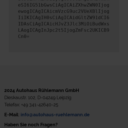
eSI6IG51bGwsCiAgICAiZXhwZWN0Ijog
ewogICAgICAicmVzcG9uc2VUeXBlIjog
IiIKICAgIH0sCiAgICAidGltZW91dCI6
IDAsCiAgICAicHJvZ3Jlc3MiOiBudWxs
LAogICAgInJpc2t5IjogZmFsc2UKICB9
Cn0=
2024 Autohaus Rühlemann GmbH
Dieskaustr. 102, D-04249 Leipzig
Telefax: +49 341-42640-25
E-Mail:
info@autohaus-ruehlemann.de
Haben Sie noch Fragen?