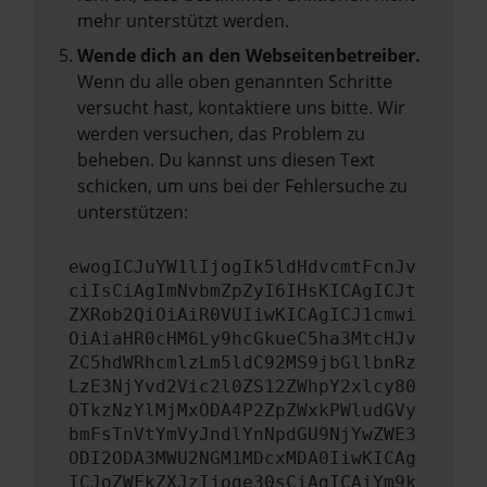
mehr unterstützt werden.
Wende dich an den Webseitenbetreiber.
Wenn du alle oben genannten Schritte
versucht hast, kontaktiere uns bitte. Wir
werden versuchen, das Problem zu
beheben. Du kannst uns diesen Text
schicken, um uns bei der Fehlersuche zu
unterstützen:
ewogICJuYW1lIjogIk5ldHdvcmtFcnJv
ciIsCiAgImNvbmZpZyI6IHsKICAgICJt
ZXRob2QiOiAiR0VUIiwKICAgICJ1cmwi
OiAiaHR0cHM6Ly9hcGkueC5ha3MtcHJv
ZC5hdWRhcmlzLm5ldC92MS9jbGllbnRz
LzE3NjYvd2Vic2l0ZS12ZWhpY2xlcy80
OTkzNzYlMjMxODA4P2ZpZWxkPWludGVy
bmFsTnVtYmVyJndlYnNpdGU9NjYwZWE3
ODI2ODA3MWU2NGM1MDcxMDA0IiwKICAg
ICJoZWFkZXJzIjoge30sCiAgICAiYm9k