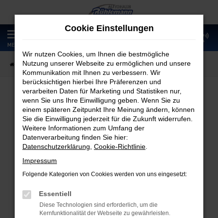
Zum
Hauptinhalt
Cookie Einstellungen
springen
0
MENÜ
Wir nutzen Cookies, um Ihnen die bestmögliche
Nutzung unserer Webseite zu ermöglichen und unsere
Startseite
Fahrzeugangebote
Fahrzeugmarkt
Kommunikation mit Ihnen zu verbessern. Wir
berücksichtigen hierbei Ihre Präferenzen und
verarbeiten Daten für Marketing und Statistiken nur,
wenn Sie uns Ihre Einwilligung geben. Wenn Sie zu
Fahrzeugmarkt
einem späteren Zeitpunkt Ihre Meinung ändern, können
Sie die Einwilligung jederzeit für die Zukunft widerrufen.
Weitere Informationen zum Umfang der
Datenverarbeitung finden Sie hier:
Datenschutzerklärung
,
Cookie-Richtlinie
.
Fehler: Network Error
Impressum
Folgende Kategorien von Cookies werden von uns eingesetzt:
Beim Laden ist ein Fehler aufgetreten.
Hier sind ein paar Tipps, die dir helfen können:
Essentiell
Diese Technologien sind erforderlich, um die
Überprüfe deine Firewall und deine
Kernfunktionalität der Webseite zu gewährleisten.