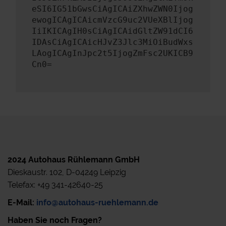
eSI6IG51bGwsCiAgICAiZXhwZWN0Ijog
ewogICAgICAicmVzcG9uc2VUeXBlIjog
IiIKICAgIH0sCiAgICAidGltZW91dCI6
IDAsCiAgICAicHJvZ3Jlc3MiOiBudWxs
LAogICAgInJpc2t5IjogZmFsc2UKICB9
Cn0=
2024 Autohaus Rühlemann GmbH
Dieskaustr. 102, D-04249 Leipzig
Telefax: +49 341-42640-25
E-Mail:
info@autohaus-ruehlemann.de
Haben Sie noch Fragen?