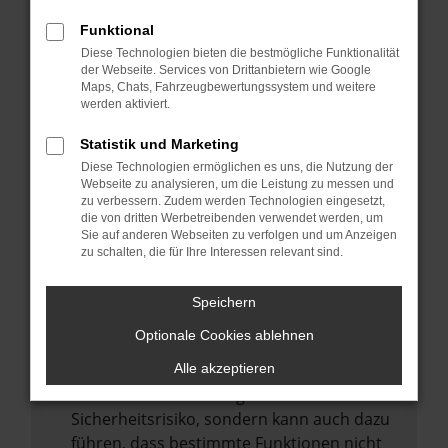
Internetverbindung.
Funktional
Laden andere Webseiten, zum Beispiel
Diese Technologien bieten die bestmögliche Funktionalität
deine Suchmaschine?
der Webseite. Services von Drittanbietern wie Google
Prüfe deine Browsererweiterungen.
Maps, Chats, Fahrzeugbewertungssystem und weitere
werden aktiviert.
Manche Erweiterungen, wie Werbeblocker,
können das Laden bestimmter Seiten
Statistik und Marketing
verhindern. Funktioniert die Seite in einem
Diese Technologien ermöglichen es uns, die Nutzung der
anderen Browser oder in einem privaten
Webseite zu analysieren, um die Leistung zu messen und
zu verbessern. Zudem werden Technologien eingesetzt,
Fenster?
die von dritten Werbetreibenden verwendet werden, um
Sie auf anderen Webseiten zu verfolgen und um Anzeigen
Starte dein Gerät neu.
zu schalten, die für Ihre Interessen relevant sind.
Das kann manchmal helfen,
vorübergehende Probleme zu beheben.
Speichern
Stelle sicher, dass dein Browser und dein
Optionale Cookies ablehnen
Betriebssystem auf dem neuesten Stand
sind.
Alle akzeptieren
Veraltete Software birgt nicht nur ein
Sicherheitsrisiko, sondern kann auch dazu
führen, dass bestimmte Funktionen nicht