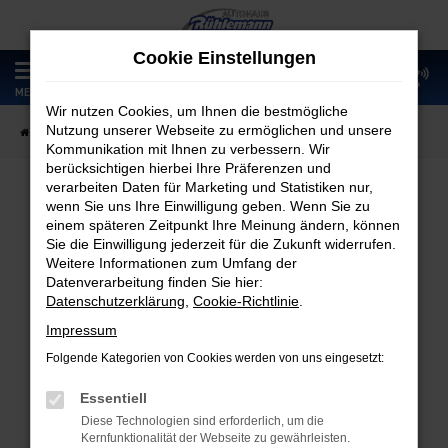
Zum
Hauptinhalt
Cookie Einstellungen
springen
0
MENÜ
Wir nutzen Cookies, um Ihnen die bestmögliche
Nutzung unserer Webseite zu ermöglichen und unsere
Startseite
Fahrzeugangebote
Fahrzeugmarkt
Kommunikation mit Ihnen zu verbessern. Wir
berücksichtigen hierbei Ihre Präferenzen und
verarbeiten Daten für Marketing und Statistiken nur,
wenn Sie uns Ihre Einwilligung geben. Wenn Sie zu
Fahrzeugmarkt
einem späteren Zeitpunkt Ihre Meinung ändern, können
Sie die Einwilligung jederzeit für die Zukunft widerrufen.
Weitere Informationen zum Umfang der
Datenverarbeitung finden Sie hier:
Datenschutzerklärung
,
Cookie-Richtlinie
.
Fehler: Network Error
Impressum
Folgende Kategorien von Cookies werden von uns eingesetzt:
Beim Laden ist ein Fehler aufgetreten.
Hier sind ein paar Tipps, die dir helfen können:
Essentiell
Diese Technologien sind erforderlich, um die
Überprüfe deine Firewall und deine
Kernfunktionalität der Webseite zu gewährleisten.