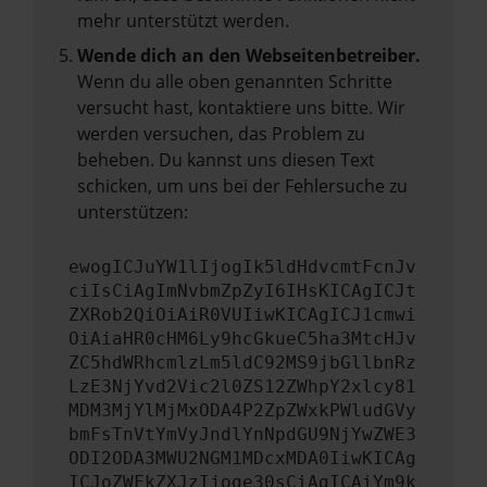
mehr unterstützt werden.
Wende dich an den Webseitenbetreiber.
Wenn du alle oben genannten Schritte
versucht hast, kontaktiere uns bitte. Wir
werden versuchen, das Problem zu
beheben. Du kannst uns diesen Text
schicken, um uns bei der Fehlersuche zu
unterstützen:
ewogICJuYW1lIjogIk5ldHdvcmtFcnJv
ciIsCiAgImNvbmZpZyI6IHsKICAgICJt
ZXRob2QiOiAiR0VUIiwKICAgICJ1cmwi
OiAiaHR0cHM6Ly9hcGkueC5ha3MtcHJv
ZC5hdWRhcmlzLm5ldC92MS9jbGllbnRz
LzE3NjYvd2Vic2l0ZS12ZWhpY2xlcy81
MDM3MjYlMjMxODA4P2ZpZWxkPWludGVy
bmFsTnVtYmVyJndlYnNpdGU9NjYwZWE3
ODI2ODA3MWU2NGM1MDcxMDA0IiwKICAg
ICJoZWFkZXJzIjoge30sCiAgICAiYm9k