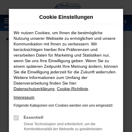
Zum
Hauptinhalt
Cookie Einstellungen
springen
0
MENÜ
Wir nutzen Cookies, um Ihnen die bestmögliche
Nutzung unserer Webseite zu ermöglichen und unsere
Startseite
Fahrzeugangebote
Fahrzeugmarkt
Kommunikation mit Ihnen zu verbessern. Wir
berücksichtigen hierbei Ihre Präferenzen und
verarbeiten Daten für Marketing und Statistiken nur,
wenn Sie uns Ihre Einwilligung geben. Wenn Sie zu
Fahrzeugmarkt
einem späteren Zeitpunkt Ihre Meinung ändern, können
Sie die Einwilligung jederzeit für die Zukunft widerrufen.
Weitere Informationen zum Umfang der
Datenverarbeitung finden Sie hier:
Datenschutzerklärung
,
Cookie-Richtlinie
.
Fehler: Network Error
Impressum
Folgende Kategorien von Cookies werden von uns eingesetzt:
Beim Laden ist ein Fehler aufgetreten.
Hier sind ein paar Tipps, die dir helfen können:
Essentiell
Diese Technologien sind erforderlich, um die
Überprüfe deine Firewall und deine
Kernfunktionalität der Webseite zu gewährleisten.