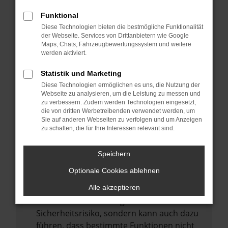
Internetverbindung.
Funktional
Laden andere Webseiten, zum Beispiel
Diese Technologien bieten die bestmögliche Funktionalität
deine Suchmaschine?
der Webseite. Services von Drittanbietern wie Google
Prüfe deine Browsererweiterungen.
Maps, Chats, Fahrzeugbewertungssystem und weitere
werden aktiviert.
Manche Erweiterungen, wie Werbeblocker,
können das Laden bestimmter Seiten
Statistik und Marketing
verhindern. Funktioniert die Seite in einem
Diese Technologien ermöglichen es uns, die Nutzung der
anderen Browser oder in einem privaten
Webseite zu analysieren, um die Leistung zu messen und
zu verbessern. Zudem werden Technologien eingesetzt,
Fenster?
die von dritten Werbetreibenden verwendet werden, um
Sie auf anderen Webseiten zu verfolgen und um Anzeigen
Starte dein Gerät neu.
zu schalten, die für Ihre Interessen relevant sind.
Das kann manchmal helfen,
vorübergehende Probleme zu beheben.
Speichern
Stelle sicher, dass dein Browser und dein
Optionale Cookies ablehnen
Betriebssystem auf dem neuesten Stand
sind.
Alle akzeptieren
Veraltete Software birgt nicht nur ein
Sicherheitsrisiko, sondern kann auch dazu
führen, dass bestimmte Funktionen nicht