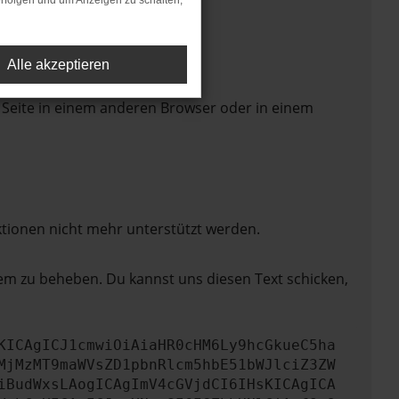
rfolgen und um Anzeigen zu schalten,
Alle akzeptieren
 Seite in einem anderen Browser oder in einem
ktionen nicht mehr unterstützt werden.
lem zu beheben. Du kannst uns diesen Text schicken,
KICAgICJ1cmwiOiAiaHR0cHM6Ly9hcGkueC5ha
MjMzMT9maWVsZD1pbnRlcm5hbE51bWJlciZ3ZW
iBudWxsLAogICAgImV4cGVjdCI6IHsKICAgICA