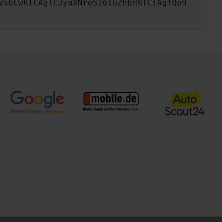
VsbCwKICAgICJyaXNreSI6IGZhbHNlCiAgfQp9