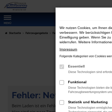
Zum
Hauptinhalt
springen
MENÜ
Wir nutzen Cookies, um Ihnen d
verbessern. Wir berücksichtigen 
Startseite
Fahrzeugangebote
Fahrzeugmarkt
Einwilligung geben. Wenn Sie zu 
widerrufen. Weitere Information
Impressum
Folgende Kategorien von Cookies werd
Essentiell
Diese Technologien sind erforde
Funktional
Diese Technologien bieten die b
Fehler: Network Error
Fahrzeugbewertungssystem und w
Statistik und Marketing
Beim Laden ist ein Fehler aufgetreten.
Diese Technologien ermöglichen