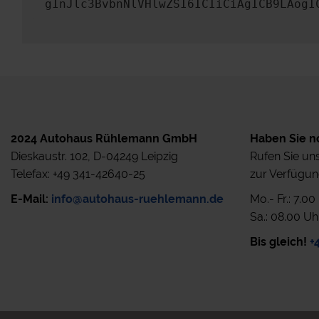
gInJlc3BvbnNlVHlwZSI6ICIiCiAgICB9LAogI
2024 Autohaus Rühlemann GmbH
Haben Sie n
Dieskaustr. 102, D-04249 Leipzig
Rufen Sie uns
Telefax: +49 341-42640-25
zur Verfügun
E-Mail:
info@autohaus-ruehlemann.de
Mo.- Fr.: 7.0
Sa.: 08.00 Uh
Bis gleich!
+