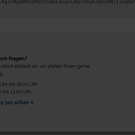
CAgInRpbWVvdXQiOiAwLAogICAgInByb2dyZXNzIjogbn
och Fragen?
 doch einfach an, wir stehen Ihnen gerne
g.
0 Uhr bis 18.00 Uhr
r bis 13.00 Uhr
49 341-42640-0