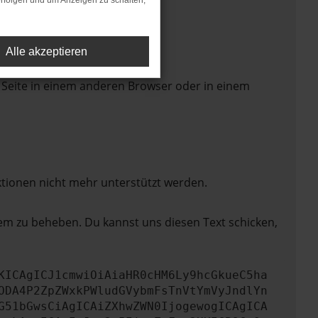
rfolgen und um Anzeigen zu schalten,
Alle akzeptieren
 Seite in einem anderen Browser oder in einem
ktionen nicht mehr unterstützt werden.
lem zu beheben. Du kannst uns diesen Text schicken,
KICAgICJ1cmwiOiAiaHR0cHM6Ly9hcGkueC5ha
ODA4P2ZpZWxkPWludGVybmFsTnVtYmVyJndlYn
G51bGwsCiAgICAiZXhwZWN0IjogewogICAgICA