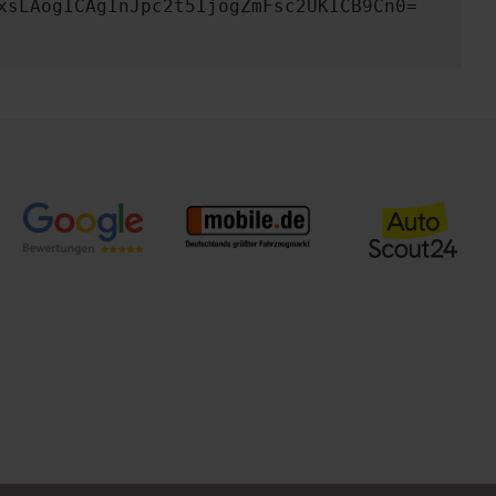
xsLAogICAgInJpc2t5IjogZmFsc2UKICB9Cn0=