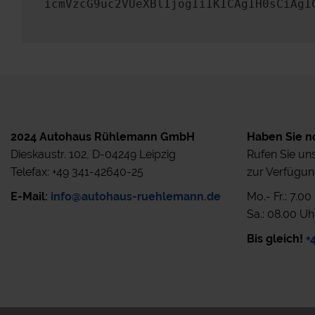
icmVzcG9uc2VUeXBlIjogIiIKICAgIH0sCiAgI
2024 Autohaus Rühlemann GmbH
Haben Sie n
Dieskaustr. 102, D-04249 Leipzig
Rufen Sie uns
Telefax: +49 341-42640-25
zur Verfügun
E-Mail:
info@autohaus-ruehlemann.de
Mo.- Fr.: 7.0
Sa.: 08.00 Uh
Bis gleich!
+