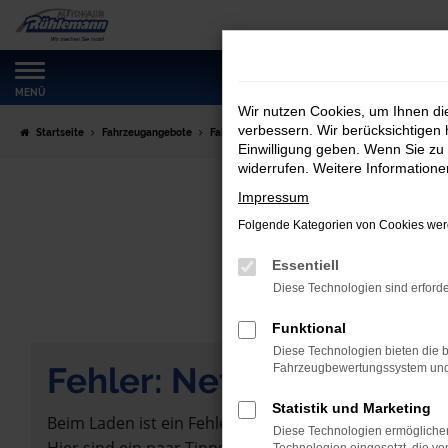
Zum
Hauptinhalt
springen
MENÜ
Wir nutzen Cookies, um Ihnen d
verbessern. Wir berücksichtigen 
Startseite
Fahrzeugangebote
Fahrzeugmarkt
Einwilligung geben. Wenn Sie zu 
widerrufen. Weitere Information
Impressum
Folgende Kategorien von Cookies werd
Essentiell
Diese Technologien sind erforde
Funktional
Diese Technologien bieten die b
Fehler: Network Error
Fahrzeugbewertungssystem und w
Statistik und Marketing
Beim Laden ist ein Fehler aufgetreten.
Diese Technologien ermöglichen