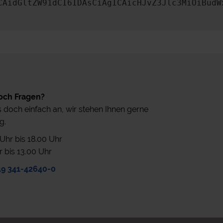
CAidGltZW91dCI6IDAsCiAgICAicHJvZ3Jlc3MiOiBudW
och Fragen?
 doch einfach an, wir stehen Ihnen gerne
g.
0 Uhr bis 18.00 Uhr
r bis 13.00 Uhr
49 341-42640-0