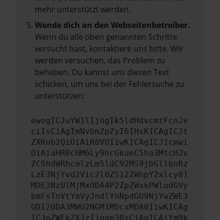
mehr unterstützt werden.
Wende dich an den Webseitenbetreiber.
Wenn du alle oben genannten Schritte
versucht hast, kontaktiere uns bitte. Wir
werden versuchen, das Problem zu
beheben. Du kannst uns diesen Text
schicken, um uns bei der Fehlersuche zu
unterstützen:
ewogICJuYW1lIjogIk5ldHdvcmtFcnJv
ciIsCiAgImNvbmZpZyI6IHsKICAgICJt
ZXRob2QiOiAiR0VUIiwKICAgICJ1cmwi
OiAiaHR0cHM6Ly9hcGkueC5ha3MtcHJv
ZC5hdWRhcmlzLm5ldC92MS9jbGllbnRz
LzE3NjYvd2Vic2l0ZS12ZWhpY2xlcy81
MDE3NzUlMjMxODA4P2ZpZWxkPWludGVy
bmFsTnVtYmVyJndlYnNpdGU9NjYwZWE3
ODI2ODA3MWU2NGM1MDcxMDA0IiwKICAg
ICJoZWFkZXJzIjoge30sCiAgICAiYm9k