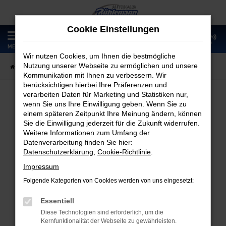
Zum
Hauptinhalt
Cookie Einstellungen
springen
0
MENÜ
Wir nutzen Cookies, um Ihnen die bestmögliche
Nutzung unserer Webseite zu ermöglichen und unsere
Startseite
Fahrzeugangebote
Fahrzeugmarkt
Kommunikation mit Ihnen zu verbessern. Wir
berücksichtigen hierbei Ihre Präferenzen und
verarbeiten Daten für Marketing und Statistiken nur,
wenn Sie uns Ihre Einwilligung geben. Wenn Sie zu
Fahrzeugmarkt
einem späteren Zeitpunkt Ihre Meinung ändern, können
Sie die Einwilligung jederzeit für die Zukunft widerrufen.
Weitere Informationen zum Umfang der
Datenverarbeitung finden Sie hier:
Datenschutzerklärung
,
Cookie-Richtlinie
.
Fehler: Network Error
Impressum
Folgende Kategorien von Cookies werden von uns eingesetzt:
Beim Laden ist ein Fehler aufgetreten.
Hier sind ein paar Tipps, die dir helfen können:
Essentiell
Diese Technologien sind erforderlich, um die
Überprüfe deine Firewall und deine
Kernfunktionalität der Webseite zu gewährleisten.