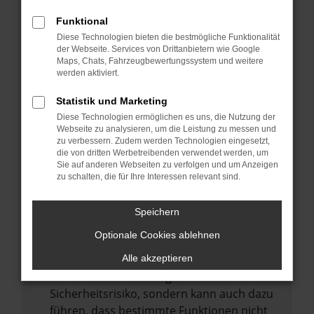
Internetverbindung.
Funktional
Laden andere Webseiten, zum Beispiel
Diese Technologien bieten die bestmögliche Funktionalität
deine Suchmaschine?
der Webseite. Services von Drittanbietern wie Google
Prüfe deine Browsererweiterungen.
Maps, Chats, Fahrzeugbewertungssystem und weitere
werden aktiviert.
Manche Erweiterungen, wie Werbeblocker,
können das Laden bestimmter Seiten
Statistik und Marketing
verhindern. Funktioniert die Seite in einem
Diese Technologien ermöglichen es uns, die Nutzung der
anderen Browser oder in einem privaten
Webseite zu analysieren, um die Leistung zu messen und
zu verbessern. Zudem werden Technologien eingesetzt,
Fenster?
die von dritten Werbetreibenden verwendet werden, um
Sie auf anderen Webseiten zu verfolgen und um Anzeigen
Starte dein Gerät neu.
zu schalten, die für Ihre Interessen relevant sind.
Das kann manchmal helfen,
vorübergehende Probleme zu beheben.
Speichern
Stelle sicher, dass dein Browser und dein
Optionale Cookies ablehnen
Betriebssystem auf dem neuesten Stand
sind.
Alle akzeptieren
Veraltete Software birgt nicht nur ein
Sicherheitsrisiko, sondern kann auch dazu
führen, dass bestimmte Funktionen nicht