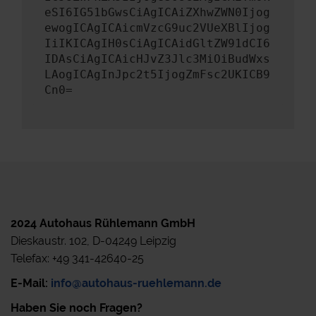
eSI6IG51bGwsCiAgICAiZXhwZWN0Ijog
ewogICAgICAicmVzcG9uc2VUeXBlIjog
IiIKICAgIH0sCiAgICAidGltZW91dCI6
IDAsCiAgICAicHJvZ3Jlc3MiOiBudWxs
LAogICAgInJpc2t5IjogZmFsc2UKICB9
Cn0=
2024 Autohaus Rühlemann GmbH
Dieskaustr. 102, D-04249 Leipzig
Telefax: +49 341-42640-25
E-Mail:
info@autohaus-ruehlemann.de
Haben Sie noch Fragen?