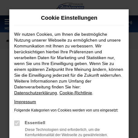
Zum
Hauptinhalt
Cookie Einstellungen
springen
0
MENÜ
Wir nutzen Cookies, um Ihnen die bestmögliche
Nutzung unserer Webseite zu ermöglichen und unsere
Startseite
Fahrzeugangebote
Fahrzeugmarkt
Kommunikation mit Ihnen zu verbessern. Wir
berücksichtigen hierbei Ihre Präferenzen und
verarbeiten Daten für Marketing und Statistiken nur,
wenn Sie uns Ihre Einwilligung geben. Wenn Sie zu
Fahrzeugmarkt
einem späteren Zeitpunkt Ihre Meinung ändern, können
Sie die Einwilligung jederzeit für die Zukunft widerrufen.
Weitere Informationen zum Umfang der
Datenverarbeitung finden Sie hier:
Datenschutzerklärung
,
Cookie-Richtlinie
.
Fehler: Network Error
Impressum
Folgende Kategorien von Cookies werden von uns eingesetzt:
Beim Laden ist ein Fehler aufgetreten.
Hier sind ein paar Tipps, die dir helfen können:
Essentiell
Diese Technologien sind erforderlich, um die
Überprüfe deine Firewall und deine
Kernfunktionalität der Webseite zu gewährleisten.