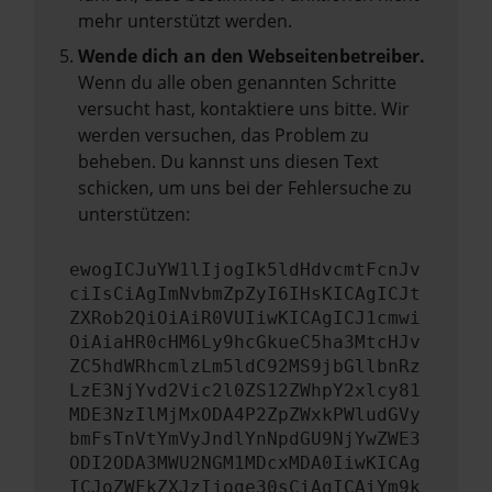
mehr unterstützt werden.
Wende dich an den Webseitenbetreiber.
Wenn du alle oben genannten Schritte
versucht hast, kontaktiere uns bitte. Wir
werden versuchen, das Problem zu
beheben. Du kannst uns diesen Text
schicken, um uns bei der Fehlersuche zu
unterstützen:
ewogICJuYW1lIjogIk5ldHdvcmtFcnJv
ciIsCiAgImNvbmZpZyI6IHsKICAgICJt
ZXRob2QiOiAiR0VUIiwKICAgICJ1cmwi
OiAiaHR0cHM6Ly9hcGkueC5ha3MtcHJv
ZC5hdWRhcmlzLm5ldC92MS9jbGllbnRz
LzE3NjYvd2Vic2l0ZS12ZWhpY2xlcy81
MDE3NzIlMjMxODA4P2ZpZWxkPWludGVy
bmFsTnVtYmVyJndlYnNpdGU9NjYwZWE3
ODI2ODA3MWU2NGM1MDcxMDA0IiwKICAg
ICJoZWFkZXJzIjoge30sCiAgICAiYm9k