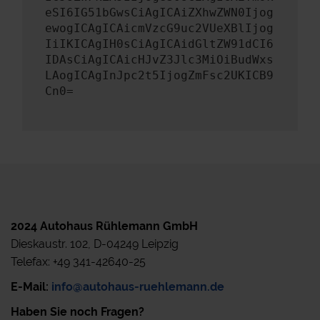
eSI6IG51bGwsCiAgICAiZXhwZWN0Ijog
ewogICAgICAicmVzcG9uc2VUeXBlIjog
IiIKICAgIH0sCiAgICAidGltZW91dCI6
IDAsCiAgICAicHJvZ3Jlc3MiOiBudWxs
LAogICAgInJpc2t5IjogZmFsc2UKICB9
Cn0=
2024 Autohaus Rühlemann GmbH
Dieskaustr. 102, D-04249 Leipzig
Telefax: +49 341-42640-25
E-Mail:
info@autohaus-ruehlemann.de
Haben Sie noch Fragen?