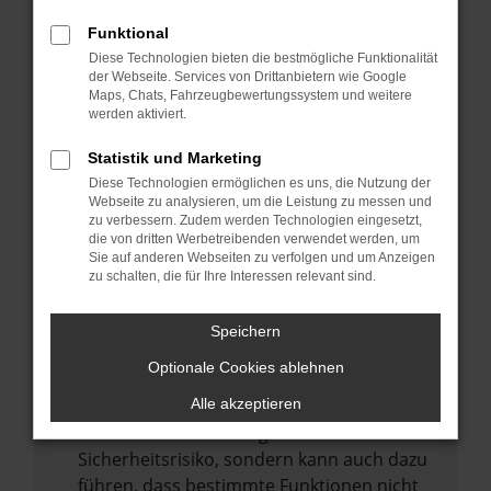
Internetverbindung.
Funktional
Laden andere Webseiten, zum Beispiel
Diese Technologien bieten die bestmögliche Funktionalität
deine Suchmaschine?
der Webseite. Services von Drittanbietern wie Google
Prüfe deine Browsererweiterungen.
Maps, Chats, Fahrzeugbewertungssystem und weitere
werden aktiviert.
Manche Erweiterungen, wie Werbeblocker,
können das Laden bestimmter Seiten
Statistik und Marketing
verhindern. Funktioniert die Seite in einem
Diese Technologien ermöglichen es uns, die Nutzung der
anderen Browser oder in einem privaten
Webseite zu analysieren, um die Leistung zu messen und
zu verbessern. Zudem werden Technologien eingesetzt,
Fenster?
die von dritten Werbetreibenden verwendet werden, um
Sie auf anderen Webseiten zu verfolgen und um Anzeigen
Starte dein Gerät neu.
zu schalten, die für Ihre Interessen relevant sind.
Das kann manchmal helfen,
vorübergehende Probleme zu beheben.
Speichern
Stelle sicher, dass dein Browser und dein
Optionale Cookies ablehnen
Betriebssystem auf dem neuesten Stand
sind.
Alle akzeptieren
Veraltete Software birgt nicht nur ein
Sicherheitsrisiko, sondern kann auch dazu
führen, dass bestimmte Funktionen nicht