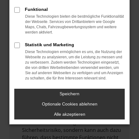
Internetverbindung.
Funktional
Laden andere Webseiten, zum Beispiel
Diese Technologien bieten die bestmögliche Funktionalität
deine Suchmaschine?
der Webseite. Services von Drittanbietern wie Google
Prüfe deine Browsererweiterungen.
Maps, Chats, Fahrzeugbewertungssystem und weitere
werden aktiviert.
Manche Erweiterungen, wie Werbeblocker,
können das Laden bestimmter Seiten
Statistik und Marketing
verhindern. Funktioniert die Seite in einem
Diese Technologien ermöglichen es uns, die Nutzung der
anderen Browser oder in einem privaten
Webseite zu analysieren, um die Leistung zu messen und
zu verbessern. Zudem werden Technologien eingesetzt,
Fenster?
die von dritten Werbetreibenden verwendet werden, um
Sie auf anderen Webseiten zu verfolgen und um Anzeigen
Starte dein Gerät neu.
zu schalten, die für Ihre Interessen relevant sind.
Das kann manchmal helfen,
vorübergehende Probleme zu beheben.
Speichern
Stelle sicher, dass dein Browser und dein
Optionale Cookies ablehnen
Betriebssystem auf dem neuesten Stand
sind.
Alle akzeptieren
Veraltete Software birgt nicht nur ein
Sicherheitsrisiko, sondern kann auch dazu
führen, dass bestimmte Funktionen nicht