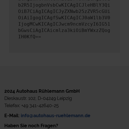
b2R5IjogbnVsbCwKICAgICJleHBlY3Qi
OiB7CiAgICAgICJyZXNwb25zZVR5cGUi
OiAiIgogICAgfSwKICAgICJ0aW1lb3V0
IjogMCwKICAgICJwcm9ncmVzcyI6IG51
bGwsCiAgICAicmlza3kiOiBmYWxzZQog
IH0KfQ==
2024 Autohaus Rühlemann GmbH
Dieskaustr. 102, D-04249 Leipzig
Telefax: +49 341-42640-25
E-Mail:
info@autohaus-ruehlemann.de
Haben Sie noch Fragen?