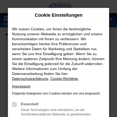
Zum
Hauptinhalt
Cookie Einstellungen
springen
0
MENÜ
Wir nutzen Cookies, um Ihnen die bestmögliche
Nutzung unserer Webseite zu ermöglichen und unsere
Startseite
Fahrzeugangebote
Fahrzeugmarkt
Kommunikation mit Ihnen zu verbessern. Wir
berücksichtigen hierbei Ihre Präferenzen und
verarbeiten Daten für Marketing und Statistiken nur,
wenn Sie uns Ihre Einwilligung geben. Wenn Sie zu
Fahrzeugmarkt
einem späteren Zeitpunkt Ihre Meinung ändern, können
Sie die Einwilligung jederzeit für die Zukunft widerrufen.
Weitere Informationen zum Umfang der
Datenverarbeitung finden Sie hier:
Datenschutzerklärung
,
Cookie-Richtlinie
.
Fehler: Network Error
Impressum
Folgende Kategorien von Cookies werden von uns eingesetzt:
Beim Laden ist ein Fehler aufgetreten.
Hier sind ein paar Tipps, die dir helfen können:
Essentiell
Diese Technologien sind erforderlich, um die
Überprüfe deine Firewall und deine
Kernfunktionalität der Webseite zu gewährleisten.