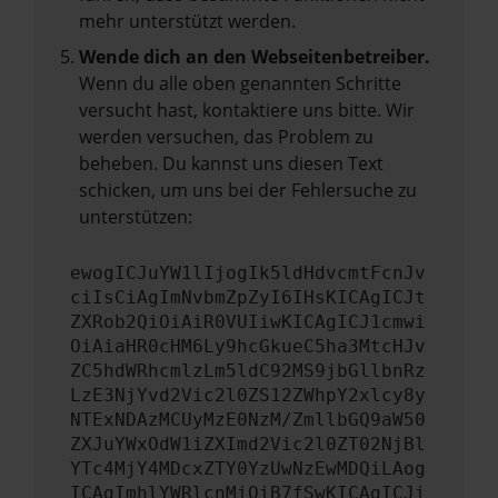
mehr unterstützt werden.
Wende dich an den Webseitenbetreiber.
Wenn du alle oben genannten Schritte
versucht hast, kontaktiere uns bitte. Wir
werden versuchen, das Problem zu
beheben. Du kannst uns diesen Text
schicken, um uns bei der Fehlersuche zu
unterstützen:
ewogICJuYW1lIjogIk5ldHdvcmtFcnJv
ciIsCiAgImNvbmZpZyI6IHsKICAgICJt
ZXRob2QiOiAiR0VUIiwKICAgICJ1cmwi
OiAiaHR0cHM6Ly9hcGkueC5ha3MtcHJv
ZC5hdWRhcmlzLm5ldC92MS9jbGllbnRz
LzE3NjYvd2Vic2l0ZS12ZWhpY2xlcy8y
NTExNDAzMCUyMzE0NzM/ZmllbGQ9aW50
ZXJuYWxOdW1iZXImd2Vic2l0ZT02NjBl
YTc4MjY4MDcxZTY0YzUwNzEwMDQiLAog
ICAgImhlYWRlcnMiOiB7fSwKICAgICJi