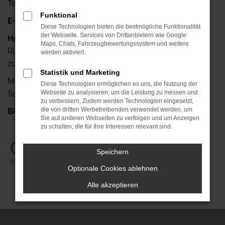
Telefax: +49 341-42640-25
Funktional
E-Mail:
info@autohaus-ruehlemann.de
Diese Technologien bieten die bestmögliche Funktionalität
der Webseite. Services von Drittanbietern wie Google
Haben Sie noch Fragen?
Maps, Chats, Fahrzeugbewertungssystem und weitere
Rufen Sie uns doch einfach an, wir stehen Ihnen gerne
werden aktiviert.
zur Verfügung.
Statistik und Marketing
Mo.- Fr.: 7.00 Uhr bis 18.00 Uhr
Diese Technologien ermöglichen es uns, die Nutzung der
Sa.: 08.00 Uhr bis 13.00 Uhr
Webseite zu analysieren, um die Leistung zu messen und
zu verbessern. Zudem werden Technologien eingesetzt,
die von dritten Werbetreibenden verwendet werden, um
Bis gleich!
+49 341-42640-0
Sie auf anderen Webseiten zu verfolgen und um Anzeigen
zu schalten, die für Ihre Interessen relevant sind.
Speichern
Optionale Cookies ablehnen
Alle akzeptieren