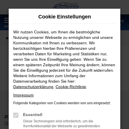
Zum
Hauptinhalt
Cookie Einstellungen
springen
0
MENÜ
Wir nutzen Cookies, um Ihnen die bestmögliche
Nutzung unserer Webseite zu ermöglichen und unsere
Startseite
Fahrzeugangebote
Fahrzeugmarkt
Kommunikation mit Ihnen zu verbessern. Wir
berücksichtigen hierbei Ihre Präferenzen und
verarbeiten Daten für Marketing und Statistiken nur,
wenn Sie uns Ihre Einwilligung geben. Wenn Sie zu
Fahrzeugmarkt
einem späteren Zeitpunkt Ihre Meinung ändern, können
Sie die Einwilligung jederzeit für die Zukunft widerrufen.
Weitere Informationen zum Umfang der
Datenverarbeitung finden Sie hier:
Datenschutzerklärung
,
Cookie-Richtlinie
.
Impressum
Folgende Kategorien von Cookies werden von uns eingesetzt:
Essentiell
2024 Autohaus Rühlemann GmbH
Diese Technologien sind erforderlich, um die
Dieskaustr. 102, D-04249 Leipzig
Kernfunktionalität der Webseite zu gewährleisten.