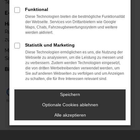
Telefax: +49 341-42640-25
Funktional
E-Mail:
info@autohaus-ruehlemann.de
Diese Technologien bieten die bestmögliche Funktionalität
der Webseite. Services von Drittanbietern wie Google
Haben Sie noch Fragen?
Maps, Chats, Fahrzeugbewertungssystem und weitere
Rufen Sie uns doch einfach an, wir stehen Ihnen gerne
werden aktiviert.
zur Verfügung.
Statistik und Marketing
Mo.- Fr.: 7.00 Uhr bis 18.00 Uhr
Diese Technologien ermöglichen es uns, die Nutzung der
Sa.: 08.00 Uhr bis 13.00 Uhr
Webseite zu analysieren, um die Leistung zu messen und
zu verbessern. Zudem werden Technologien eingesetzt,
die von dritten Werbetreibenden verwendet werden, um
Bis gleich!
+49 341-42640-0
Sie auf anderen Webseiten zu verfolgen und um Anzeigen
zu schalten, die für Ihre Interessen relevant sind.
Speichern
Optionale Cookies ablehnen
Alle akzeptieren