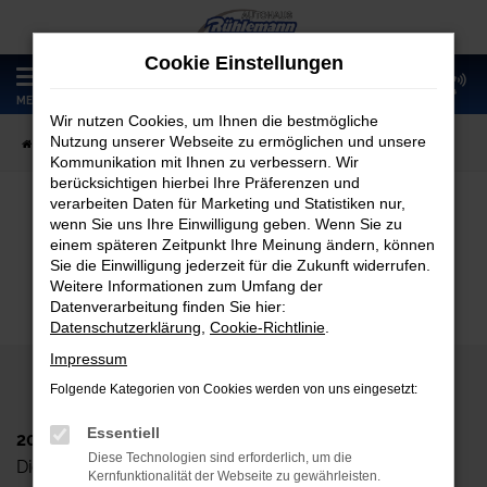
Zum
Hauptinhalt
Cookie Einstellungen
springen
0
MENÜ
Wir nutzen Cookies, um Ihnen die bestmögliche
Nutzung unserer Webseite zu ermöglichen und unsere
Startseite
Fahrzeugangebote
Fahrzeugmarkt
Kommunikation mit Ihnen zu verbessern. Wir
berücksichtigen hierbei Ihre Präferenzen und
verarbeiten Daten für Marketing und Statistiken nur,
wenn Sie uns Ihre Einwilligung geben. Wenn Sie zu
Fahrzeugmarkt
einem späteren Zeitpunkt Ihre Meinung ändern, können
Sie die Einwilligung jederzeit für die Zukunft widerrufen.
Weitere Informationen zum Umfang der
Datenverarbeitung finden Sie hier:
Datenschutzerklärung
,
Cookie-Richtlinie
.
Impressum
Folgende Kategorien von Cookies werden von uns eingesetzt:
Essentiell
2024 Autohaus Rühlemann GmbH
Diese Technologien sind erforderlich, um die
Dieskaustr. 102, D-04249 Leipzig
Kernfunktionalität der Webseite zu gewährleisten.