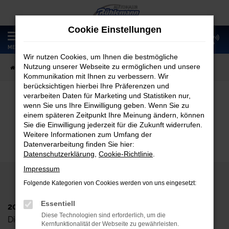
Zum
Hauptinhalt
Cookie Einstellungen
springen
0
MENÜ
Wir nutzen Cookies, um Ihnen die bestmögliche
Nutzung unserer Webseite zu ermöglichen und unsere
Startseite
Fahrzeugangebote
Fahrzeugmarkt
Kommunikation mit Ihnen zu verbessern. Wir
berücksichtigen hierbei Ihre Präferenzen und
verarbeiten Daten für Marketing und Statistiken nur,
wenn Sie uns Ihre Einwilligung geben. Wenn Sie zu
Fahrzeugmarkt
einem späteren Zeitpunkt Ihre Meinung ändern, können
Sie die Einwilligung jederzeit für die Zukunft widerrufen.
Weitere Informationen zum Umfang der
Datenverarbeitung finden Sie hier:
Datenschutzerklärung
,
Cookie-Richtlinie
.
Impressum
Folgende Kategorien von Cookies werden von uns eingesetzt:
Essentiell
2024 Autohaus Rühlemann GmbH
Diese Technologien sind erforderlich, um die
Dieskaustr. 102, D-04249 Leipzig
Kernfunktionalität der Webseite zu gewährleisten.