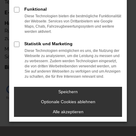
Telefax: +49 341-42640-25
Funktional
E-Mail:
info@autohaus-ruehlemann.de
Diese Technologien bieten die bestmögliche Funktionalität
der Webseite. Services von Drittanbietern wie Google
Haben Sie noch Fragen?
Maps, Chats, Fahrzeugbewertungssystem und weitere
Rufen Sie uns doch einfach an, wir stehen Ihnen gerne
werden aktiviert.
zur Verfügung.
Statistik und Marketing
Mo.- Fr.: 7.00 Uhr bis 18.00 Uhr
Diese Technologien ermöglichen es uns, die Nutzung der
Sa.: 08.00 Uhr bis 13.00 Uhr
Webseite zu analysieren, um die Leistung zu messen und
zu verbessern. Zudem werden Technologien eingesetzt,
die von dritten Werbetreibenden verwendet werden, um
Bis gleich!
+49 341-42640-0
Sie auf anderen Webseiten zu verfolgen und um Anzeigen
zu schalten, die für Ihre Interessen relevant sind.
Speichern
Optionale Cookies ablehnen
Alle akzeptieren