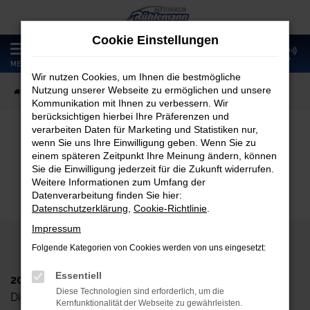
Zum
Hauptinhalt
Cookie Einstellungen
springen
0
MENÜ
Wir nutzen Cookies, um Ihnen die bestmögliche
Nutzung unserer Webseite zu ermöglichen und unsere
Startseite
Fahrzeugangebote
Fahrzeugmarkt
Kommunikation mit Ihnen zu verbessern. Wir
berücksichtigen hierbei Ihre Präferenzen und
verarbeiten Daten für Marketing und Statistiken nur,
wenn Sie uns Ihre Einwilligung geben. Wenn Sie zu
Fahrzeugmarkt
einem späteren Zeitpunkt Ihre Meinung ändern, können
Sie die Einwilligung jederzeit für die Zukunft widerrufen.
Weitere Informationen zum Umfang der
Datenverarbeitung finden Sie hier:
Datenschutzerklärung
,
Cookie-Richtlinie
.
Impressum
Folgende Kategorien von Cookies werden von uns eingesetzt:
Essentiell
2024 Autohaus Rühlemann GmbH
Diese Technologien sind erforderlich, um die
Dieskaustr. 102, D-04249 Leipzig
Kernfunktionalität der Webseite zu gewährleisten.