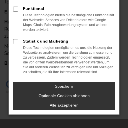
Telefax: +49 341-42640-25
Funktional
E-Mail:
info@autohaus-ruehlemann.de
Diese Technologien bieten die bestmögliche Funktionalität
der Webseite. Services von Drittanbietern wie Google
Haben Sie noch Fragen?
Maps, Chats, Fahrzeugbewertungssystem und weitere
Rufen Sie uns doch einfach an, wir stehen Ihnen gerne
werden aktiviert.
zur Verfügung.
Statistik und Marketing
Mo.- Fr.: 7.00 Uhr bis 18.00 Uhr
Diese Technologien ermöglichen es uns, die Nutzung der
Sa.: 08.00 Uhr bis 13.00 Uhr
Webseite zu analysieren, um die Leistung zu messen und
zu verbessern. Zudem werden Technologien eingesetzt,
die von dritten Werbetreibenden verwendet werden, um
Bis gleich!
+49 341-42640-0
Sie auf anderen Webseiten zu verfolgen und um Anzeigen
zu schalten, die für Ihre Interessen relevant sind.
Speichern
Optionale Cookies ablehnen
Alle akzeptieren