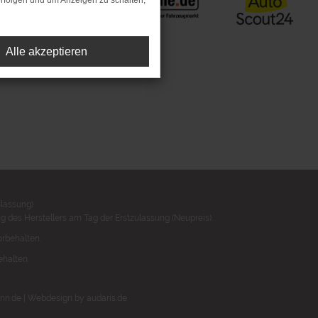
rfolgen und um Anzeigen zu schalten,
Alle akzeptieren
lassung).
 des Herstellers am Tag der Erstzulassung (Neupreis).
orbehalten.
ehalten.
nn.de |
Webdesign by audaris.de