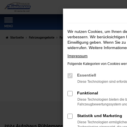
Zum
Hauptinhalt
springen
MENÜ
Wir nutzen Cookies, um Ihnen d
verbessern. Wir berücksichtigen 
Startseite
Fahrzeugangebote
Fahrzeugmarkt
Einwilligung geben. Wenn Sie zu 
widerrufen. Weitere Information
Impressum
Folgende Kategorien von Cookies werd
Essentiell
Diese Technologien sind erforde
Funktional
Diese Technologien bieten die b
Fahrzeugbewertungssystem und w
Statistik und Marketing
Diese Technologien ermöglichen
2024 Autohaus Rühlemann GmbH
Haben Sie n