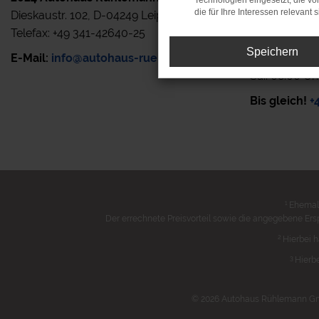
Technologien eingesetzt, die v
die für Ihre Interessen relevant s
Dieskaustr. 102, D-04249 Leipzig
Rufen Sie uns
Telefax: +49 341-42640-25
zur Verfügun
Speichern
E-Mail:
info@autohaus-ruehlemann.de
Mo.- Fr.: 7.0
Sa.: 08.00 Uh
Bis gleich!
+
1
Ehemali
Der errechnete Preisvorteil sowie die angegebene Ers
2
Hierbei h
3
Hierbe
© 2026 Autohaus Rühlemann GmbH