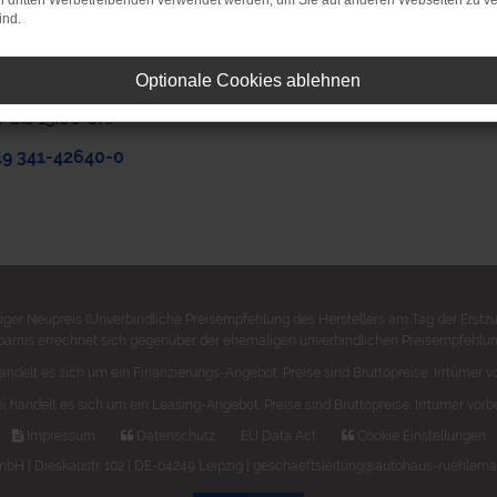
on dritten Werbetreibenden verwendet werden, um Sie auf anderen Webseiten zu ve
ind.
 doch einfach an, wir stehen Ihnen gerne
g.
Optionale Cookies ablehnen
0 Uhr bis 18.00 Uhr
r bis 13.00 Uhr
49 341-42640-0
ger Neupreis (Unverbindliche Preisempfehlung des Herstellers am Tag der Erstzu
parnis errechnet sich gegenüber der ehemaligen unverbindlichen Preisempfehlung
andelt es sich um ein Finanzierungs-Angebot. Preise sind Bruttopreise. Irrtümer v
i handelt es sich um ein Leasing-Angebot. Preise sind Bruttopreise. Irrtümer vorb
Impressum
Datenschutz
EU Data Act
Cookie Einstellungen
 | Dieskaustr. 102 | DE-04249 Leipzig | geschaeftsleitung@autohaus-ruehlema