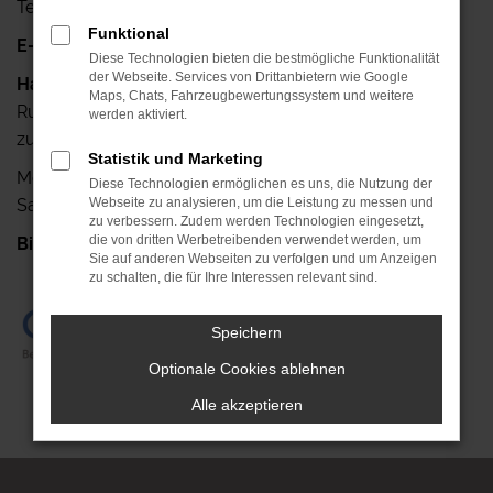
Telefax: +49 341-42640-25
Funktional
E-Mail:
info@autohaus-ruehlemann.de
Diese Technologien bieten die bestmögliche Funktionalität
der Webseite. Services von Drittanbietern wie Google
Haben Sie noch Fragen?
Maps, Chats, Fahrzeugbewertungssystem und weitere
Rufen Sie uns doch einfach an, wir stehen Ihnen gerne
werden aktiviert.
zur Verfügung.
Statistik und Marketing
Mo.- Fr.: 7.00 Uhr bis 18.00 Uhr
Diese Technologien ermöglichen es uns, die Nutzung der
Sa.: 08.00 Uhr bis 13.00 Uhr
Webseite zu analysieren, um die Leistung zu messen und
zu verbessern. Zudem werden Technologien eingesetzt,
die von dritten Werbetreibenden verwendet werden, um
Bis gleich!
+49 341-42640-0
Sie auf anderen Webseiten zu verfolgen und um Anzeigen
zu schalten, die für Ihre Interessen relevant sind.
Speichern
Optionale Cookies ablehnen
Alle akzeptieren