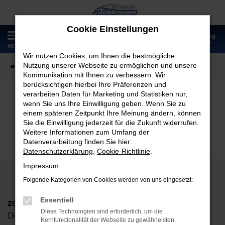
Zum
Hauptinhalt
Cookie Einstellungen
springen
0
MENÜ
Wir nutzen Cookies, um Ihnen die bestmögliche
Nutzung unserer Webseite zu ermöglichen und unsere
Startseite
Fahrzeugangebote
Fahrzeugmarkt
Kommunikation mit Ihnen zu verbessern. Wir
berücksichtigen hierbei Ihre Präferenzen und
verarbeiten Daten für Marketing und Statistiken nur,
wenn Sie uns Ihre Einwilligung geben. Wenn Sie zu
Fahrzeugmarkt
einem späteren Zeitpunkt Ihre Meinung ändern, können
Sie die Einwilligung jederzeit für die Zukunft widerrufen.
Weitere Informationen zum Umfang der
Datenverarbeitung finden Sie hier:
Datenschutzerklärung
,
Cookie-Richtlinie
.
Impressum
Folgende Kategorien von Cookies werden von uns eingesetzt:
Essentiell
2024 Autohaus Rühlemann GmbH
Diese Technologien sind erforderlich, um die
Dieskaustr. 102, D-04249 Leipzig
Kernfunktionalität der Webseite zu gewährleisten.