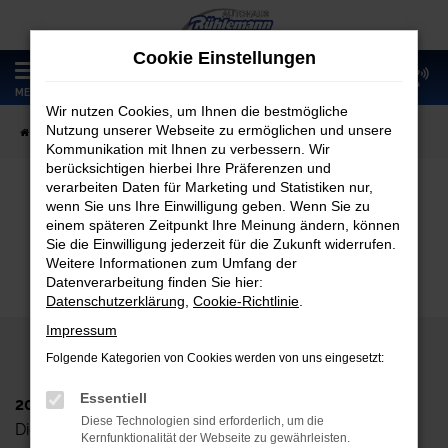
Zum
Hauptinhalt
Cookie Einstellungen
springen
0
MENÜ
Wir nutzen Cookies, um Ihnen die bestmögliche
Nutzung unserer Webseite zu ermöglichen und unsere
Startseite
Fahrzeugangebote
Fahrzeugmarkt
Kommunikation mit Ihnen zu verbessern. Wir
berücksichtigen hierbei Ihre Präferenzen und
verarbeiten Daten für Marketing und Statistiken nur,
wenn Sie uns Ihre Einwilligung geben. Wenn Sie zu
Fahrzeugmarkt
einem späteren Zeitpunkt Ihre Meinung ändern, können
Sie die Einwilligung jederzeit für die Zukunft widerrufen.
Weitere Informationen zum Umfang der
Datenverarbeitung finden Sie hier:
Datenschutzerklärung
,
Cookie-Richtlinie
.
Impressum
Folgende Kategorien von Cookies werden von uns eingesetzt:
Essentiell
2024 Autohaus Rühlemann GmbH
Diese Technologien sind erforderlich, um die
Dieskaustr. 102, D-04249 Leipzig
Kernfunktionalität der Webseite zu gewährleisten.