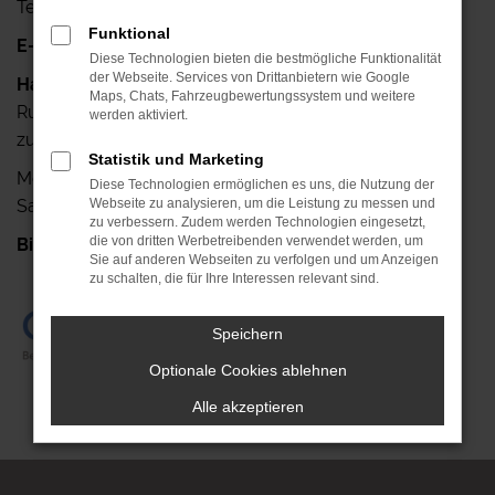
Telefax: +49 341-42640-25
Funktional
E-Mail:
info@autohaus-ruehlemann.de
Diese Technologien bieten die bestmögliche Funktionalität
der Webseite. Services von Drittanbietern wie Google
Haben Sie noch Fragen?
Maps, Chats, Fahrzeugbewertungssystem und weitere
Rufen Sie uns doch einfach an, wir stehen Ihnen gerne
werden aktiviert.
zur Verfügung.
Statistik und Marketing
Mo.- Fr.: 7.00 Uhr bis 18.00 Uhr
Diese Technologien ermöglichen es uns, die Nutzung der
Sa.: 08.00 Uhr bis 13.00 Uhr
Webseite zu analysieren, um die Leistung zu messen und
zu verbessern. Zudem werden Technologien eingesetzt,
die von dritten Werbetreibenden verwendet werden, um
Bis gleich!
+49 341-42640-0
Sie auf anderen Webseiten zu verfolgen und um Anzeigen
zu schalten, die für Ihre Interessen relevant sind.
Speichern
Optionale Cookies ablehnen
Alle akzeptieren