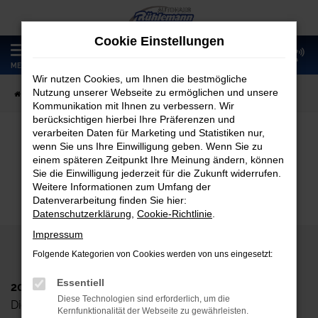
Zum
Hauptinhalt
Cookie Einstellungen
springen
0
MENÜ
Wir nutzen Cookies, um Ihnen die bestmögliche
Nutzung unserer Webseite zu ermöglichen und unsere
Startseite
Fahrzeugangebote
Fahrzeugmarkt
Kommunikation mit Ihnen zu verbessern. Wir
berücksichtigen hierbei Ihre Präferenzen und
verarbeiten Daten für Marketing und Statistiken nur,
wenn Sie uns Ihre Einwilligung geben. Wenn Sie zu
Fahrzeugmarkt
einem späteren Zeitpunkt Ihre Meinung ändern, können
Sie die Einwilligung jederzeit für die Zukunft widerrufen.
Weitere Informationen zum Umfang der
Datenverarbeitung finden Sie hier:
Datenschutzerklärung
,
Cookie-Richtlinie
.
Impressum
Folgende Kategorien von Cookies werden von uns eingesetzt:
Essentiell
2024 Autohaus Rühlemann GmbH
Diese Technologien sind erforderlich, um die
Dieskaustr. 102, D-04249 Leipzig
Kernfunktionalität der Webseite zu gewährleisten.