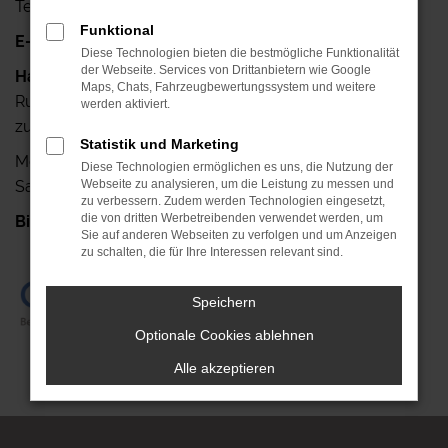
Telefax: +49 341-42640-25
Funktional
E-Mail:
info@autohaus-ruehlemann.de
Diese Technologien bieten die bestmögliche Funktionalität
der Webseite. Services von Drittanbietern wie Google
Haben Sie noch Fragen?
Maps, Chats, Fahrzeugbewertungssystem und weitere
Rufen Sie uns doch einfach an, wir stehen Ihnen gerne
werden aktiviert.
zur Verfügung.
Statistik und Marketing
Mo.- Fr.: 7.00 Uhr bis 18.00 Uhr
Diese Technologien ermöglichen es uns, die Nutzung der
Sa.: 08.00 Uhr bis 13.00 Uhr
Webseite zu analysieren, um die Leistung zu messen und
zu verbessern. Zudem werden Technologien eingesetzt,
die von dritten Werbetreibenden verwendet werden, um
Bis gleich!
+49 341-42640-0
Sie auf anderen Webseiten zu verfolgen und um Anzeigen
zu schalten, die für Ihre Interessen relevant sind.
Speichern
Optionale Cookies ablehnen
Alle akzeptieren