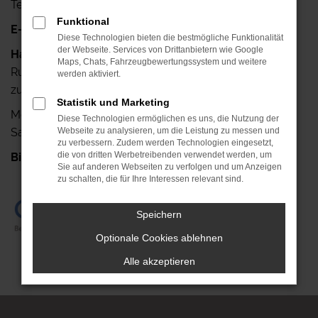
Telefax: +49 341-42640-25
Funktional
E-Mail:
info@autohaus-ruehlemann.de
Diese Technologien bieten die bestmögliche Funktionalität
der Webseite. Services von Drittanbietern wie Google
Haben Sie noch Fragen?
Maps, Chats, Fahrzeugbewertungssystem und weitere
Rufen Sie uns doch einfach an, wir stehen Ihnen gerne
werden aktiviert.
zur Verfügung.
Statistik und Marketing
Mo.- Fr.: 7.00 Uhr bis 18.00 Uhr
Diese Technologien ermöglichen es uns, die Nutzung der
Sa.: 08.00 Uhr bis 13.00 Uhr
Webseite zu analysieren, um die Leistung zu messen und
zu verbessern. Zudem werden Technologien eingesetzt,
die von dritten Werbetreibenden verwendet werden, um
Bis gleich!
+49 341-42640-0
Sie auf anderen Webseiten zu verfolgen und um Anzeigen
zu schalten, die für Ihre Interessen relevant sind.
Speichern
Optionale Cookies ablehnen
Alle akzeptieren