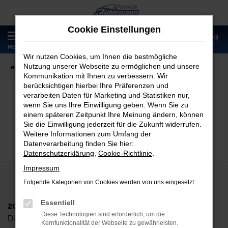
Zum
Hauptinhalt
Cookie Einstellungen
springen
0
MENÜ
Wir nutzen Cookies, um Ihnen die bestmögliche
Nutzung unserer Webseite zu ermöglichen und unsere
Startseite
Fahrzeugangebote
Fahrzeugmarkt
Kommunikation mit Ihnen zu verbessern. Wir
berücksichtigen hierbei Ihre Präferenzen und
verarbeiten Daten für Marketing und Statistiken nur,
wenn Sie uns Ihre Einwilligung geben. Wenn Sie zu
Fahrzeugmarkt
einem späteren Zeitpunkt Ihre Meinung ändern, können
Sie die Einwilligung jederzeit für die Zukunft widerrufen.
Weitere Informationen zum Umfang der
Datenverarbeitung finden Sie hier:
Datenschutzerklärung
,
Cookie-Richtlinie
.
Impressum
Folgende Kategorien von Cookies werden von uns eingesetzt:
Essentiell
2024 Autohaus Rühlemann GmbH
Diese Technologien sind erforderlich, um die
Dieskaustr. 102, D-04249 Leipzig
Kernfunktionalität der Webseite zu gewährleisten.