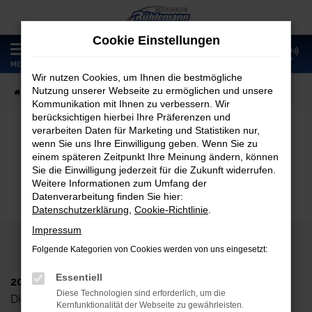
Zum
Hauptinhalt
Cookie Einstellungen
springen
0
MENÜ
Wir nutzen Cookies, um Ihnen die bestmögliche
Nutzung unserer Webseite zu ermöglichen und unsere
Startseite
Fahrzeugangebote
Fahrzeugmarkt
Kommunikation mit Ihnen zu verbessern. Wir
berücksichtigen hierbei Ihre Präferenzen und
verarbeiten Daten für Marketing und Statistiken nur,
wenn Sie uns Ihre Einwilligung geben. Wenn Sie zu
Fahrzeugmarkt
einem späteren Zeitpunkt Ihre Meinung ändern, können
Sie die Einwilligung jederzeit für die Zukunft widerrufen.
Weitere Informationen zum Umfang der
Datenverarbeitung finden Sie hier:
Datenschutzerklärung
,
Cookie-Richtlinie
.
Impressum
Folgende Kategorien von Cookies werden von uns eingesetzt:
Essentiell
2024 Autohaus Rühlemann GmbH
Diese Technologien sind erforderlich, um die
Dieskaustr. 102, D-04249 Leipzig
Kernfunktionalität der Webseite zu gewährleisten.