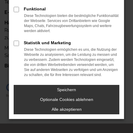
Telefax: +49 341-42640-25
Funktional
E-Mail:
info@autohaus-ruehlemann.de
Diese Technologien bieten die bestmögliche Funktionalität
der Webseite. Services von Drittanbietern wie Google
Haben Sie noch Fragen?
Maps, Chats, Fahrzeugbewertungssystem und weitere
Rufen Sie uns doch einfach an, wir stehen Ihnen gerne
werden aktiviert.
zur Verfügung.
Statistik und Marketing
Mo.- Fr.: 7.00 Uhr bis 18.00 Uhr
Diese Technologien ermöglichen es uns, die Nutzung der
Sa.: 08.00 Uhr bis 13.00 Uhr
Webseite zu analysieren, um die Leistung zu messen und
zu verbessern. Zudem werden Technologien eingesetzt,
die von dritten Werbetreibenden verwendet werden, um
Bis gleich!
+49 341-42640-0
Sie auf anderen Webseiten zu verfolgen und um Anzeigen
zu schalten, die für Ihre Interessen relevant sind.
Speichern
Optionale Cookies ablehnen
Alle akzeptieren