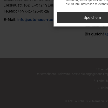
Technologien eingesetzt, die v
die für Ihre Interessen relevant s
Dieskaustr. 102, D-04249 Leipzig
Rufen Sie uns
Telefax: +49 341-42640-25
zur Verfügun
Speichern
E-Mail:
info@autohaus-ruehlemann.de
Mo.- Fr.: 7.0
Sa.: 08.00 Uh
Bis gleich!
+
1
Ehemali
Der errechnete Preisvorteil sowie die angegebene Ers
2
Hierbei h
3
Hierbe
© 2026 Autohaus Rühlemann GmbH