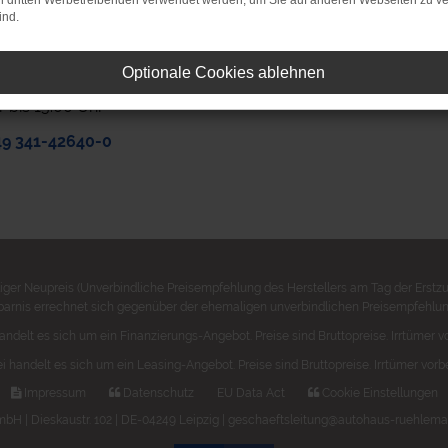
on dritten Werbetreibenden verwendet werden, um Sie auf anderen Webseiten zu ve
ind.
 doch einfach an, wir stehen Ihnen gerne
g.
Optionale Cookies ablehnen
0 Uhr bis 18.00 Uhr
r bis 13.00 Uhr
49 341-42640-0
ger Neupreis (Unverbindliche Preisempfehlung des Herstellers am Tag der Erstzu
parnis errechnet sich gegenüber der ehemaligen unverbindlichen Preisempfehlung
andelt es sich um ein Finanzierungs-Angebot. Preise sind Bruttopreise. Irrtümer v
i handelt es sich um ein Leasing-Angebot. Preise sind Bruttopreise. Irrtümer vorb
Impressum
Datenschutz
EU Data Act
Cookie Einstellungen
 | Dieskaustr. 102 | DE-04249 Leipzig | geschaeftsleitung@autohaus-ruehlema