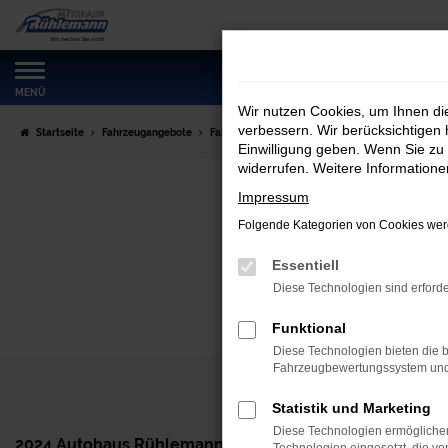
Zum
Hauptinhalt
springen
MENÜ
Wir nutzen Cookies, um Ihnen d
verbessern. Wir berücksichtigen 
Startseite
Fahrzeugangebote
Fahrzeugmarkt
Einwilligung geben. Wenn Sie zu 
widerrufen. Weitere Information
Impressum
Folgende Kategorien von Cookies werd
Essentiell
Diese Technologien sind erforde
Funktional
Diese Technologien bieten die b
Fahrzeugbewertungssystem und w
Statistik und Marketing
Diese Technologien ermöglichen
2024 Autohaus Rühlemann GmbH
Haben Sie n