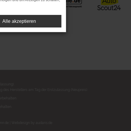
rfolgen und um Anzeigen zu schalten,
Alle akzeptieren
lassung).
 des Herstellers am Tag der Erstzulassung (Neupreis).
orbehalten.
ehalten.
nn.de |
Webdesign by audaris.de