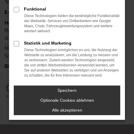
Telefax: +49 341-42640-25
Funktional
E-Mail:
info@autohaus-ruehlemann.de
Diese Technologien bieten die bestmögliche Funktionalität
der Webseite. Services von Drittanbietern wie Google
Haben Sie noch Fragen?
Maps, Chats, Fahrzeugbewertungssystem und weitere
Rufen Sie uns doch einfach an, wir stehen Ihnen gerne
werden aktiviert.
zur Verfügung.
Statistik und Marketing
Mo.- Fr.: 7.00 Uhr bis 18.00 Uhr
Diese Technologien ermöglichen es uns, die Nutzung der
Sa.: 08.00 Uhr bis 13.00 Uhr
Webseite zu analysieren, um die Leistung zu messen und
zu verbessern. Zudem werden Technologien eingesetzt,
die von dritten Werbetreibenden verwendet werden, um
Bis gleich!
+49 341-42640-0
Sie auf anderen Webseiten zu verfolgen und um Anzeigen
zu schalten, die für Ihre Interessen relevant sind.
Speichern
Optionale Cookies ablehnen
Alle akzeptieren