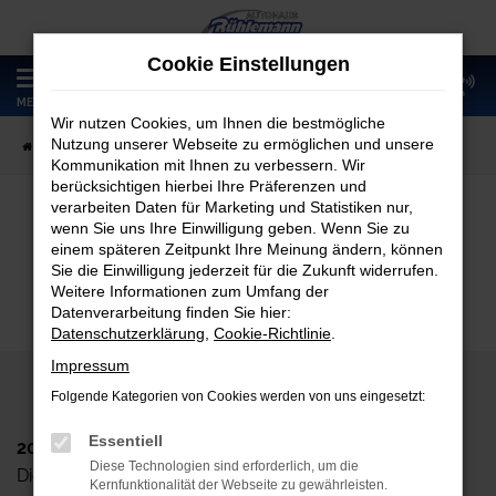
Zum
Hauptinhalt
Cookie Einstellungen
springen
0
MENÜ
Wir nutzen Cookies, um Ihnen die bestmögliche
Nutzung unserer Webseite zu ermöglichen und unsere
Startseite
Fahrzeugangebote
Fahrzeugmarkt
Kommunikation mit Ihnen zu verbessern. Wir
berücksichtigen hierbei Ihre Präferenzen und
verarbeiten Daten für Marketing und Statistiken nur,
wenn Sie uns Ihre Einwilligung geben. Wenn Sie zu
Fahrzeugmarkt
einem späteren Zeitpunkt Ihre Meinung ändern, können
Sie die Einwilligung jederzeit für die Zukunft widerrufen.
Weitere Informationen zum Umfang der
Datenverarbeitung finden Sie hier:
Datenschutzerklärung
,
Cookie-Richtlinie
.
Impressum
Folgende Kategorien von Cookies werden von uns eingesetzt:
Essentiell
2024 Autohaus Rühlemann GmbH
Diese Technologien sind erforderlich, um die
Dieskaustr. 102, D-04249 Leipzig
Kernfunktionalität der Webseite zu gewährleisten.