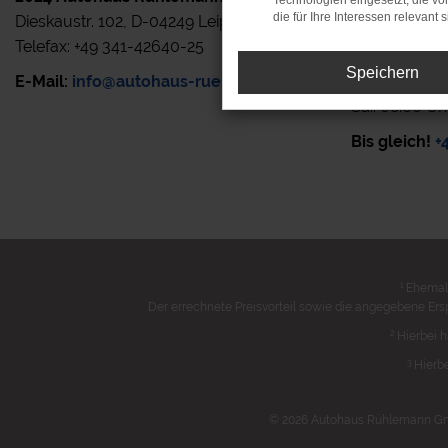
Technologien eingesetzt, die v
die für Ihre Interessen relevant s
Dieskaustr. 102, D-04249 Leipzig
Rufen Sie uns
Telefax: +49 341-42640-25
zur Verfügun
Speichern
E-Mail:
info@autohaus-ruehlemann.de
Mo.- Fr.: 7.0
Sa.: 08.00 Uh
Bis gleich!
+
1
Ehemali
Der errechnete Preisvorteil sowie die angegebene Ers
2
Hierbei h
3
Hierbe
© 2026 Autohaus Rühlemann GmbH