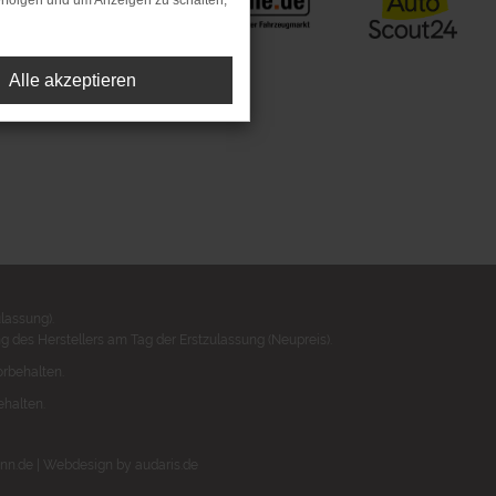
rfolgen und um Anzeigen zu schalten,
Alle akzeptieren
lassung).
 des Herstellers am Tag der Erstzulassung (Neupreis).
orbehalten.
ehalten.
nn.de |
Webdesign by audaris.de