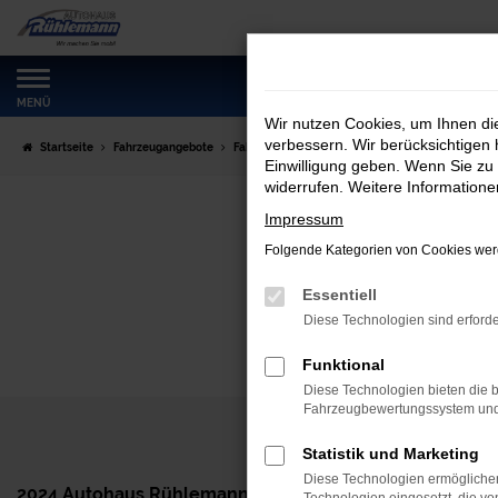
Zum
Hauptinhalt
springen
MENÜ
Wir nutzen Cookies, um Ihnen d
verbessern. Wir berücksichtigen 
Startseite
Fahrzeugangebote
Fahrzeugmarkt
Einwilligung geben. Wenn Sie zu 
widerrufen. Weitere Information
Impressum
Folgende Kategorien von Cookies werd
Essentiell
Diese Technologien sind erforde
Funktional
Diese Technologien bieten die b
Fahrzeugbewertungssystem und w
Statistik und Marketing
Diese Technologien ermöglichen
2024 Autohaus Rühlemann GmbH
Haben Sie n