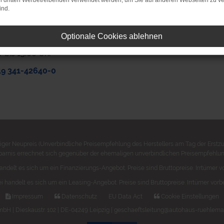
on dritten Werbetreibenden verwendet werden, um Sie auf anderen Webseiten zu ve
ind.
 doch einfach an, wir stehen Ihnen gerne
g.
Optionale Cookies ablehnen
0 Uhr bis 18.00 Uhr
r bis 13.00 Uhr
49 341-42640-0
ger Neupreis (Unverbindliche Preisempfehlung des Herstellers am Tag der Erstzu
parnis errechnet sich gegenüber der ehemaligen unverbindlichen Preisempfehlung
andelt es sich um ein Finanzierungs-Angebot. Preise sind Bruttopreise. Irrtümer v
i handelt es sich um ein Leasing-Angebot. Preise sind Bruttopreise. Irrtümer vorb
Impressum
Datenschutz
EU Data Act
Cookie Einstellungen
 | Dieskaustr. 102 | DE-04249 Leipzig | geschaeftsleitung@autohaus-ruehlema