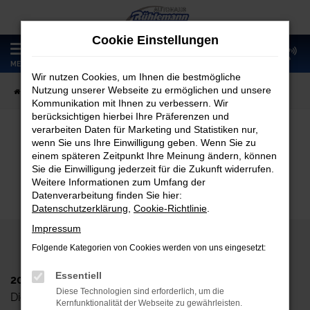
Zum
Hauptinhalt
Cookie Einstellungen
springen
0
MENÜ
Wir nutzen Cookies, um Ihnen die bestmögliche
Nutzung unserer Webseite zu ermöglichen und unsere
Startseite
Fahrzeugangebote
Fahrzeugmarkt
Kommunikation mit Ihnen zu verbessern. Wir
berücksichtigen hierbei Ihre Präferenzen und
verarbeiten Daten für Marketing und Statistiken nur,
wenn Sie uns Ihre Einwilligung geben. Wenn Sie zu
Fahrzeugmarkt
einem späteren Zeitpunkt Ihre Meinung ändern, können
Sie die Einwilligung jederzeit für die Zukunft widerrufen.
Weitere Informationen zum Umfang der
Datenverarbeitung finden Sie hier:
Datenschutzerklärung
,
Cookie-Richtlinie
.
Impressum
Folgende Kategorien von Cookies werden von uns eingesetzt:
Essentiell
2024 Autohaus Rühlemann GmbH
Diese Technologien sind erforderlich, um die
Dieskaustr. 102, D-04249 Leipzig
Kernfunktionalität der Webseite zu gewährleisten.