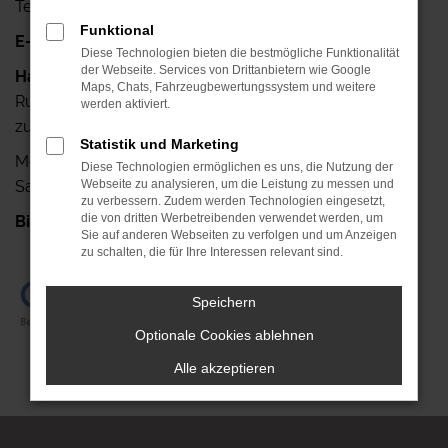
Telefax: +49 341-42640-25
Funktional
E-Mail:
info@autohaus-ruehlemann.de
Diese Technologien bieten die bestmögliche Funktionalität
der Webseite. Services von Drittanbietern wie Google
Haben Sie noch Fragen?
Maps, Chats, Fahrzeugbewertungssystem und weitere
Rufen Sie uns doch einfach an, wir stehen Ihnen gerne
werden aktiviert.
zur Verfügung.
Statistik und Marketing
Mo.- Fr.: 7.00 Uhr bis 18.00 Uhr
Diese Technologien ermöglichen es uns, die Nutzung der
Sa.: 08.00 Uhr bis 13.00 Uhr
Webseite zu analysieren, um die Leistung zu messen und
zu verbessern. Zudem werden Technologien eingesetzt,
die von dritten Werbetreibenden verwendet werden, um
Bis gleich!
+49 341-42640-0
Sie auf anderen Webseiten zu verfolgen und um Anzeigen
zu schalten, die für Ihre Interessen relevant sind.
Speichern
Optionale Cookies ablehnen
Alle akzeptieren