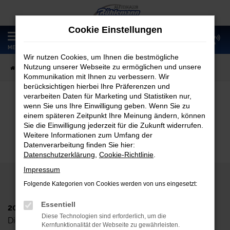
Zum
Hauptinhalt
Cookie Einstellungen
springen
0
MENÜ
Wir nutzen Cookies, um Ihnen die bestmögliche
Nutzung unserer Webseite zu ermöglichen und unsere
Startseite
Fahrzeugangebote
Fahrzeugmarkt
Kommunikation mit Ihnen zu verbessern. Wir
berücksichtigen hierbei Ihre Präferenzen und
verarbeiten Daten für Marketing und Statistiken nur,
wenn Sie uns Ihre Einwilligung geben. Wenn Sie zu
Fahrzeugmarkt
einem späteren Zeitpunkt Ihre Meinung ändern, können
Sie die Einwilligung jederzeit für die Zukunft widerrufen.
Weitere Informationen zum Umfang der
Datenverarbeitung finden Sie hier:
Datenschutzerklärung
,
Cookie-Richtlinie
.
Impressum
Folgende Kategorien von Cookies werden von uns eingesetzt:
Essentiell
2024 Autohaus Rühlemann GmbH
Diese Technologien sind erforderlich, um die
Dieskaustr. 102, D-04249 Leipzig
Kernfunktionalität der Webseite zu gewährleisten.