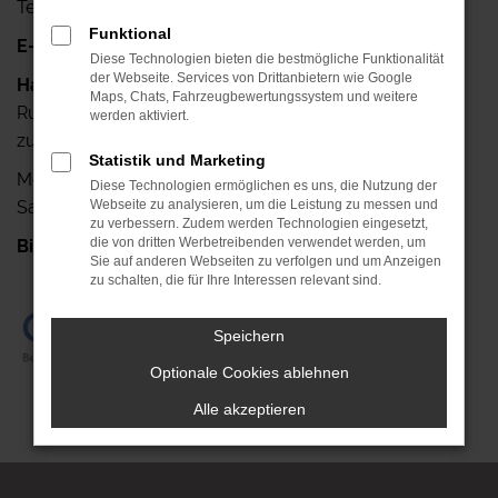
Telefax: +49 341-42640-25
Funktional
E-Mail:
info@autohaus-ruehlemann.de
Diese Technologien bieten die bestmögliche Funktionalität
der Webseite. Services von Drittanbietern wie Google
Haben Sie noch Fragen?
Maps, Chats, Fahrzeugbewertungssystem und weitere
Rufen Sie uns doch einfach an, wir stehen Ihnen gerne
werden aktiviert.
zur Verfügung.
Statistik und Marketing
Mo.- Fr.: 7.00 Uhr bis 18.00 Uhr
Diese Technologien ermöglichen es uns, die Nutzung der
Sa.: 08.00 Uhr bis 13.00 Uhr
Webseite zu analysieren, um die Leistung zu messen und
zu verbessern. Zudem werden Technologien eingesetzt,
die von dritten Werbetreibenden verwendet werden, um
Bis gleich!
+49 341-42640-0
Sie auf anderen Webseiten zu verfolgen und um Anzeigen
zu schalten, die für Ihre Interessen relevant sind.
Speichern
Optionale Cookies ablehnen
Alle akzeptieren