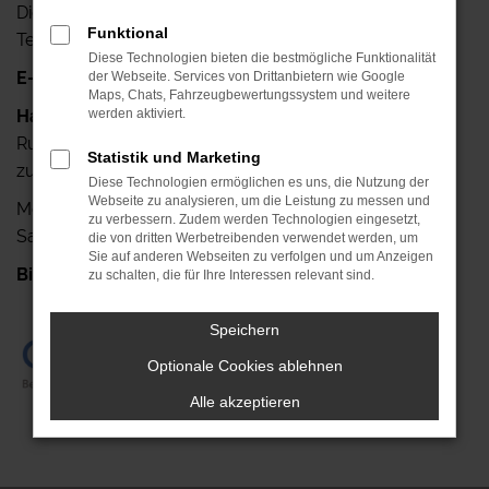
Dieskaustr. 102, D-04249 Leipzig
Funktional
Telefax: +49 341-42640-25
Diese Technologien bieten die bestmögliche Funktionalität
E-Mail:
info@autohaus-ruehlemann.de
der Webseite. Services von Drittanbietern wie Google
Maps, Chats, Fahrzeugbewertungssystem und weitere
Haben Sie noch Fragen?
werden aktiviert.
Rufen Sie uns doch einfach an, wir stehen Ihnen gerne
Statistik und Marketing
zur Verfügung.
Diese Technologien ermöglichen es uns, die Nutzung der
Webseite zu analysieren, um die Leistung zu messen und
Mo.- Fr.: 7.00 Uhr bis 18.00 Uhr
zu verbessern. Zudem werden Technologien eingesetzt,
Sa.: 08.00 Uhr bis 13.00 Uhr
die von dritten Werbetreibenden verwendet werden, um
Sie auf anderen Webseiten zu verfolgen und um Anzeigen
Bis gleich!
+49 341-42640-0
zu schalten, die für Ihre Interessen relevant sind.
Speichern
Optionale Cookies ablehnen
Alle akzeptieren